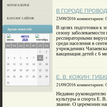
ФОТОГАЛЕРЕЯ
В ГОРОДЕ ПРОВО
23/09/2016 комментариев: 
КАТАЛОГ САЙТОВ
В целях подготовки к 
Архив новостей
сезону заболеваемости
август
респираторными виру
2026
среди населения в сент
пон
втр
срд
чет
пят
суб
вск
учреждениях Чапаевска
1
2
вакцинация детей с 6 ме
3
4
5
6
7
8
9
10
11
12
13
14
15
16
17
18
19
20
21
22
23
Е. В. КОЖИН: ГИБ
24
25
26
27
28
29
30
31
21/09/2016 комментариев: 
Недавно руководителю 
культуры и спорта Е. 
звание. О церемонии на