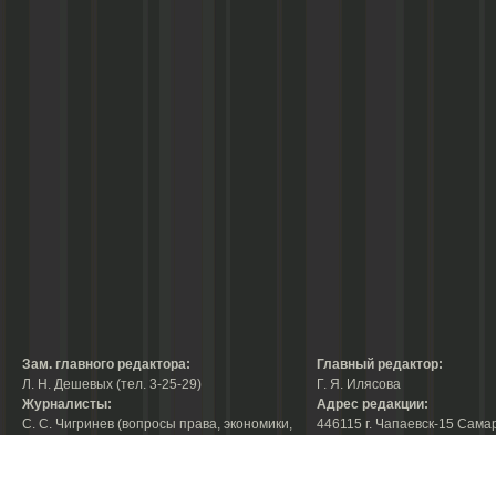
Зам. главного редактора:
Главный редактор:
Л. Н. Дешевых (тел. 3-25-29)
Г. Я. Илясова
Журналисты:
Адрес редакции:
С. С. Чигринев (вопросы права, экономики,
446115 г. Чапаевск-15 Сама
строительства, благоустройства,
области, ул. Ленина, 66
тел. 3-30-10)
факс:
3-44-38
А. В. Королева (вопросы защиты прав
е-mail:
chaprab@samtel.ru