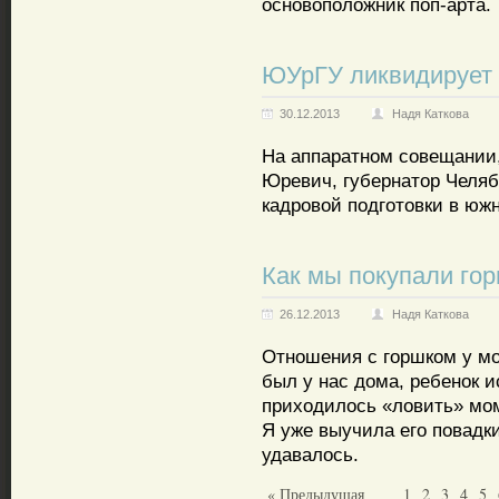
основоположник поп-арта.
ЮУрГУ ликвидирует
30.12.2013
Надя Каткова
На аппаратном совещании
Юревич, губернатор Челяб
кадровой подготовки в юж
Как мы покупали го
26.12.2013
Надя Каткова
Отношения с горшком у мо
был у нас дома, ребенок и
приходилось «ловить» мом
Я уже выучила его повадки
удавалось.
« Предыдущая
1
2
3
4
5