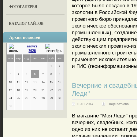
которое было создано в 19
ФОТОГАЛЕРЕЯ
экологии в Российской Фе
проектного бюро принадле
КАТАЛОГ САЙТОВ
экологическое обосновани
промышленных), создание
Архив новостей
действующим предприятия
экологических проектно-из
август
2026
промышленного строитель
применяет исключительно 
пон
втр
срд
чет
пят
суб
вск
и ГИС (геоинформационны
1
2
3
4
5
6
7
8
9
10
11
12
13
14
15
16
Вечерние и свадебны
17
18
19
20
21
22
23
Леди"
24
25
26
27
28
29
30
16.01.2014
Надя Каткова
31
В магазине "Моя Леди" пр
вечерних, свадебных, кок
одно из них не оставит д
модные тенденции, откров