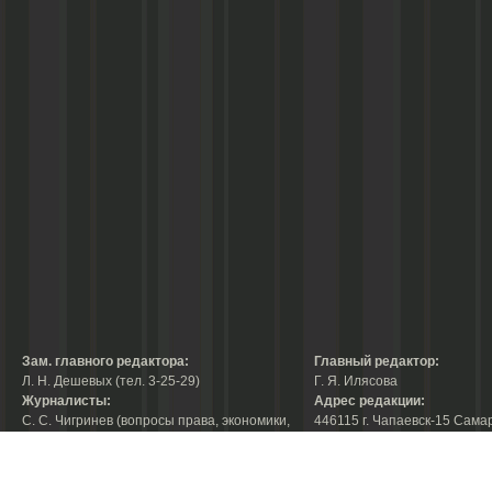
Зам. главного редактора:
Главный редактор:
Л. Н. Дешевых (тел. 3-25-29)
Г. Я. Илясова
Журналисты:
Адрес редакции:
С. С. Чигринев (вопросы права, экономики,
446115 г. Чапаевск-15 Сама
строительства, благоустройства,
области, ул. Ленина, 66
тел. 3-30-10)
факс:
3-44-38
А. В. Королева (вопросы защиты прав
е-mail:
chaprab@samtel.ru