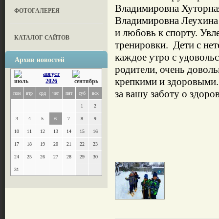
Владимировна Хуторная
ФОТОГАЛЕРЕЯ
Владимировна Леухина 
и любовь к спорту. Ув
КАТАЛОГ САЙТОВ
тренировки. Дети с нет
каждое утро с удовольс
Архив новостей
родители, очень доволь
август
крепкими и здоровыми.
2026
за вашу заботу о здор
пон
втр
срд
чет
пят
суб
вск
1
2
3
4
5
6
7
8
9
10
11
12
13
14
15
16
17
18
19
20
21
22
23
24
25
26
27
28
29
30
31