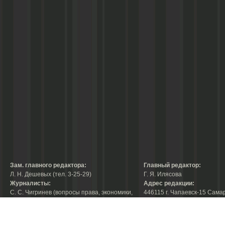
Зам. главного редактора:
Главный редактор:
Л. Н. Дешевых (тел. 3-25-29)
Г. Я. Илясова
Журналисты:
Адрес редакции:
С. С. Чигринев (вопросы права, экономики,
446115 г. Чапаевск-15 Сама
строительства, благоустройства,
области, ул. Ленина, 66
тел. 3-30-10)
факс:
3-44-38
А. В. Королева (вопросы защиты прав
е-mail:
chaprab@samtel.ru