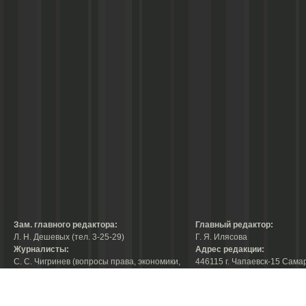
Зам. главного редактора:
Главный редактор:
Л. Н. Дешевых (тел. 3-25-29)
Г. Я. Илясова
Журналисты:
Адрес редакции:
С. С. Чигринев (вопросы права, экономики,
446115 г. Чапаевск-15 Сама
строительства, благоустройства,
области, ул. Ленина, 66
тел. 3-30-10)
факс:
3-44-38
А. В. Королева (вопросы защиты прав
е-mail:
chaprab@samtel.ru