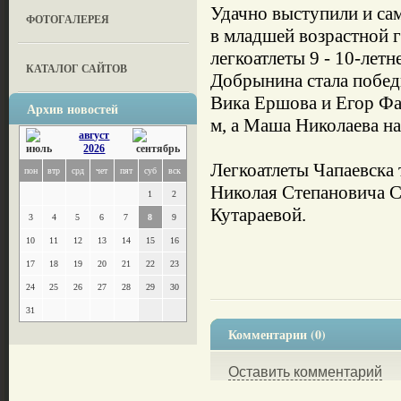
Удачно выступили и са
ФОТОГАЛЕРЕЯ
в младшей возрастной г
легкоатлеты 9 - 10-лет
КАТАЛОГ САЙТОВ
Добрынина стала побед
Вика Ершова и Егор Фа
Архив новостей
м, а Маша Николаева на
август
2026
Легкоатлеты Чапаевска
пон
втр
срд
чет
пят
суб
вск
Николая Степановича 
1
2
Кутараевой.
3
4
5
6
7
8
9
10
11
12
13
14
15
16
17
18
19
20
21
22
23
24
25
26
27
28
29
30
31
Комментарии (0)
Оставить комментарий