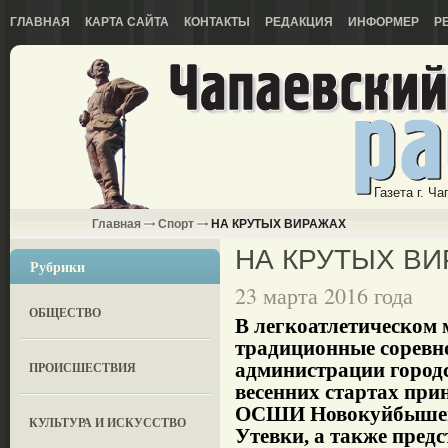
ГЛАВНАЯ
КАРТА САЙТА
КОНТАКТЫ
РЕДАКЦИЯ
ИНФОРМЕР
Р
Газета г. Ч
Главная
Спорт
НА КРУТЫХ ВИРАЖАХ
НА КРУТЫХ В
Рубрики
23 марта 2016 года
ОБЩЕСТВО
В легкоатлетическом 
традиционные соревно
администрации городс
ПРОИСШЕСТВИЯ
весенних стартах прин
ОСШИ Новокуйбышевс
КУЛЬТУРА И ИСКУССТВО
Утевки, а также пре