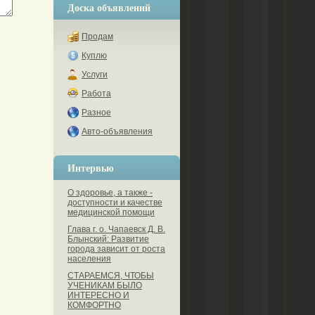
Доска объявлений
Продам
Куплю
Услуги
Работа
Разное
Авто-объявления
Интервью
О здоровье, а также -
доступности и качестве
медицинской помощи
Глава г. о. Чапаевск Д. В.
Блынский: Развитие
города зависит от роста
населения
СТАРАЕМСЯ, ЧТОБЫ
УЧЕНИКАМ БЫЛО
ИНТЕРЕСНО И
КОМФОРТНО