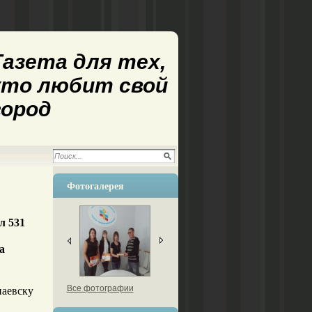
Газета для тех,
кто любит свой
город
Фотогалерея
л 531
а
Все фотографии
паевску