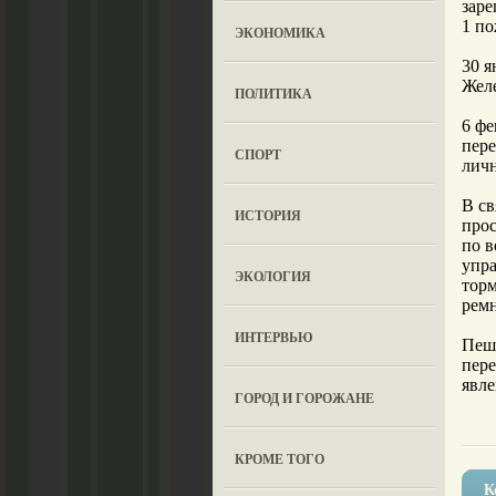
заре
1 по
ЭКОНОМИКА
30 я
Желе
ПОЛИТИКА
6 фе
пере
СПОРТ
личн
В св
ИСТОРИЯ
про
по в
упра
ЭКОЛОГИЯ
торм
ремн
ИНТЕРВЬЮ
Пеше
пере
явле
ГОРОД И ГОРОЖАНЕ
КРОМЕ ТОГО
К