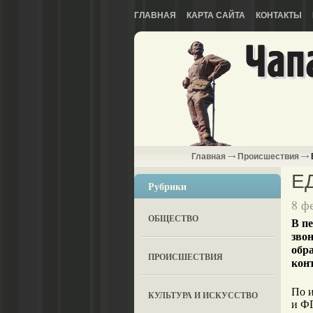
ГЛАВНАЯ
КАРТА САЙТА
КОНТАКТЫ
Главная
Происшествия
Е
Рубрики
8 ф
ОБЩЕСТВО
В пе
зво
обр
ПРОИСШЕСТВИЯ
конт
По 
КУЛЬТУРА И ИСКУССТВО
и ФГ