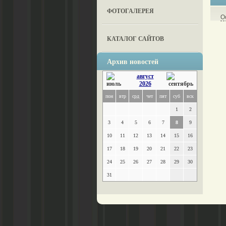
ФОТОГАЛЕРЕЯ
О
КАТАЛОГ САЙТОВ
Архив новостей
август
2026
пон
втр
срд
чет
пят
суб
вск
1
2
3
4
5
6
7
8
9
10
11
12
13
14
15
16
17
18
19
20
21
22
23
24
25
26
27
28
29
30
31