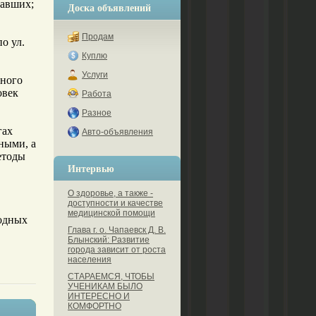
давших;
Доска объявлений
Продам
о ул.
Куплю
Услуги
чного
овек
Работа
Разное
гах
Авто-объявления
ными, а
етоды
Интервью
О здоровье, а также -
доступности и качестве
медицинской помощи
ходных
Глава г. о. Чапаевск Д. В.
Блынский: Развитие
города зависит от роста
населения
СТАРАЕМСЯ, ЧТОБЫ
УЧЕНИКАМ БЫЛО
ИНТЕРЕСНО И
КОМФОРТНО