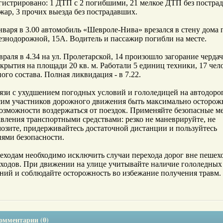
гистрировано: 1 ДТП с 2 погибшими, 21 мелкое ДТП без постра
жар, 3 прочих выезда без пострадавших.
нваря в 3.00 автомобиль «Шевроле-Нива» врезался в стену дома п
знодорожной, 15А. Водитель и пассажир погибли на месте.
враля в 4.34 на ул. Пролетарской, 14 произошло загорание черда
крытия на площади 20 кв. м. Работали 5 единиц техники, 17 чел
ого состава. Полная ликвидация - в 7.22.
язи с ухудшением погодных условий и гололедицей на автодоро
сим участников дорожного движения быть максимально осторож
озможности воздержаться от поездок. Применяйте безопасные м
вления транспортными средствами: резко не маневрируйте, не
озите, придерживайтесь достаточной дистанции и пользуйтесь
ями безопасности.
ходам необходимо исключить случаи перехода дорог вне пеше
ходов. При движении на улице учитывайте наличие гололедных
ний и соблюдайте осторожность во избежание получения травм.
омментарии (0)