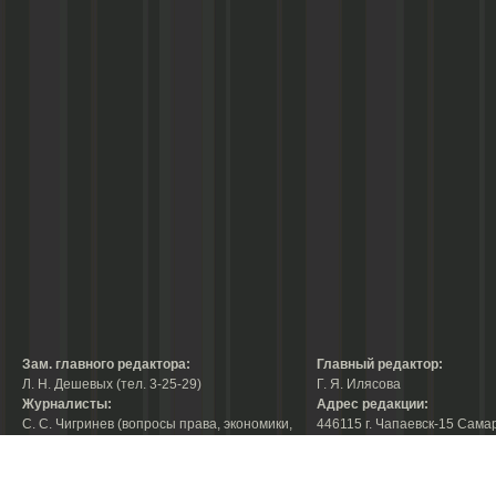
Зам. главного редактора:
Главный редактор:
Л. Н. Дешевых (тел. 3-25-29)
Г. Я. Илясова
Журналисты:
Адрес редакции:
С. С. Чигринев (вопросы права, экономики,
446115 г. Чапаевск-15 Сама
строительства, благоустройства,
области, ул. Ленина, 66
тел. 3-30-10)
факс:
3-44-38
А. В. Королева (вопросы защиты прав
е-mail:
chaprab@samtel.ru