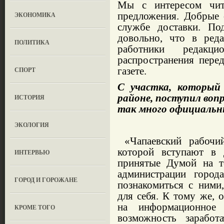
Мы с интересом чит
предложения. Добрые 
ЭКОНОМИКА
службе доставки. По
довольно, что в реда
ПОЛИТИКА
работники редакц
распространения пере
газете.
СПОРТ
С участка, который
районе, поступил воп
ИСТОРИЯ
так много официальн
ЭКОЛОГИЯ
«Чапаевский рабочий
которой вступают в 
ИНТЕРВЬЮ
принятые Думой на те
администрации город
ГОРОД И ГОРОЖАНЕ
познакомиться с ними
для себя. К тому же, 
на информационное 
КРОМЕ ТОГО
возможность заработ