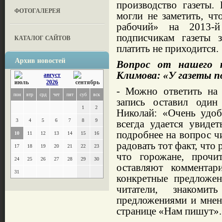
производство газеты.
ФОТОГАЛЕРЕЯ
могли не заметить, ч
рабочий» на 2013-й
подписчикам газеты 
КАТАЛОГ САЙТОВ
платить не приходится.
Архив новостей
Вопрос от нашего п
Климова:
«У газеты п
август
2026
- Можно ответить на 
пон
втр
срд
чет
пят
суб
вск
запись оставил один
1
2
Николай: «Очень удоб
3
4
5
6
7
8
9
всегда удается увиде
подробнее на вопрос чи
10
11
12
13
14
15
16
радовать тот факт, что 
17
18
19
20
21
22
23
что горожане, прочи
24
25
26
27
28
29
30
оставляют комментар
31
конкретные предложе
читатели, знакоми
предложениями и мнен
странице «Нам пишут».