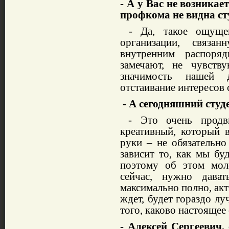
- А у Вас не возника
профкома не видна ст
- Да, такое ощущен
организации, связа
внутренним распоряд
замечают, не чувст
значимость нашей д
отстаивание интересов 
- А сегодняшний студ
- Это очень продви
креативный, который 
руки – не обязательно
зависит то, как мы бу
поэтому об этом мол
сейчас, нужно дават
максимально полно, акт
ждет, будет гораздо лу
того, каково настоящее 
- Алексей Сергеевич,