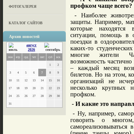
профком чаще всего?
ФОТОГАЛЕРЕЯ
- Наиболее животре
защиты. Например, ма
КАТАЛОГ САЙТОВ
которые находятся 
ситуации, помощь в 
Архив новостей
поездки в оздоровите
август
каких-то студенческих
2026
многие жители Ча
пон
втр
срд
чет
пят
суб
вск
возможность частично 
1
2
– каждый месяц воз
3
4
5
6
7
8
9
билетов. Но на этом, 
организаций не исче
10
11
12
13
14
15
16
несколько крупных н
17
18
19
20
21
22
23
профком.
24
25
26
27
28
29
30
- И какие это направ
31
- Ну, например, самор
говорить о многом
самореализовываться в
(пение, танцы, юмор),