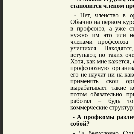
становится членом п
- Нет, членство в ор
Обычно на первом курс
в профсоюз, а уже с
нужно им это или н
членами профсоюза
учащихся. Находятся
вступают, но таких оч
Хотя, как мне кажется,
профсоюзную организа
его не научат ни на к
применять свои орг
вырабатывает такие 
потом обязательно пр
работал – будь то
коммерческие структур
- А профкомы разли
собой?
- Да, безусловно. Су