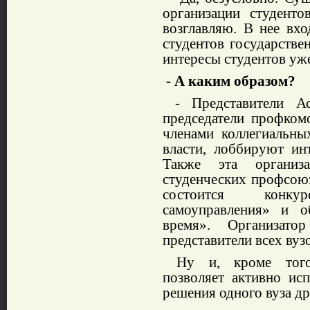
организации студенто
возглавляю. В нее вх
студентов государстве
интересы студентов уже
- А каким образом?
- Представители Ас
председатели профком
членами коллегиальны
власти, лоббируют ин
Также эта организ
студенческих профсою
состоится конку
самоуправления» и 
время». Организато
представители всех вуз
Ну и, кроме того, 
позволяет активно исп
решения одного вуза д