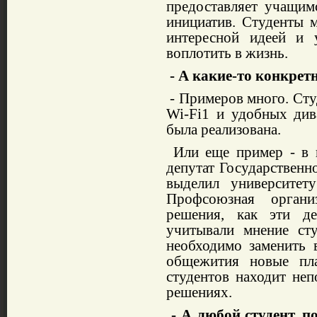
предоставляет учащим
инициатив. Студенты м
интересной идеей и
воплотить в жизнь.
- А какие-то конкрет
- Примеров много. Сту
Wi-Fi1 и удобных див
была реализована.
Или еще пример - в 
депутат Государствен
выделил университет
Профсоюзная органи
решения, как эти д
учитывали мнение ст
необходимо заменить 
общежития новые пла
студентов находит не
решениях.
- А любой студент, п