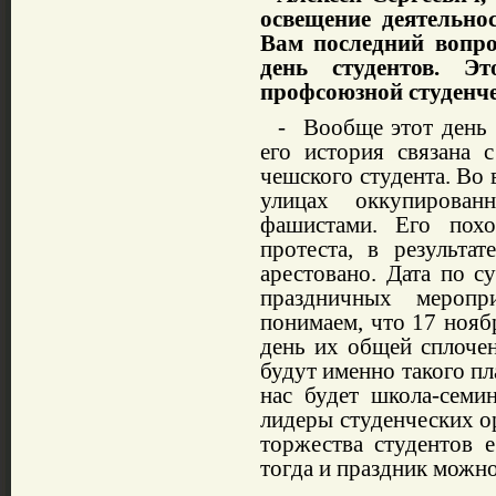
освещение деятельно
Вам последний вопр
день студентов. Эт
профсоюзной студенч
- Вообще этот день н
его история связана 
чешского студента. Во 
улицах оккупирова
фашистами. Его пох
протеста, в результа
арестовано. Дата по с
праздничных мероп
понимаем, что 17 нояб
день их общей сплочен
будут именно такого пл
нас будет школа-семи
лидеры студенческих о
торжества студентов е
тогда и праздник можно