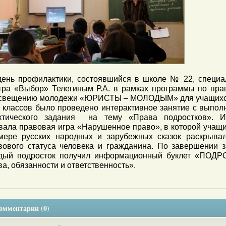
ень профилактики, состоявшийся в школе № 22, специа
тра «Выбор» Телегиным Р.А. в рамках программы по пра
свещению молодежи «ЮРИСТЫ – МОЛОДЫМ» для учащихся
х классов было проведено интерактивное занятие с выпо
ктического задания на тему «Права подростков». И
вала правовая игра «Нарушенное право», в которой учащ
мере русских народных и зарубежных сказок раскрывал
вового статуса человека и гражданина. По завершении з
дый подросток получил информационный буклет «ПОДР
ва, обязанности и ответственность».
омментарии (0)