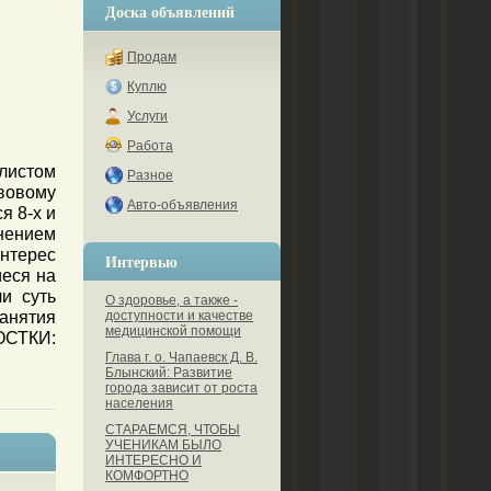
Доска объявлений
Продам
Куплю
Услуги
Работа
листом
Разное
вовому
Авто-объявления
 8-х и
лнением
нтерес
Интервью
иеся на
и суть
О здоровье, а также -
анятия
доступности и качестве
медицинской помощи
ОСТКИ:
Глава г. о. Чапаевск Д. В.
Блынский: Развитие
города зависит от роста
населения
СТАРАЕМСЯ, ЧТОБЫ
УЧЕНИКАМ БЫЛО
ИНТЕРЕСНО И
КОМФОРТНО