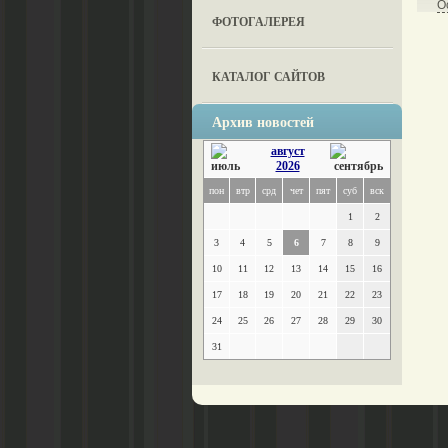
О
ФОТОГАЛЕРЕЯ
КАТАЛОГ САЙТОВ
Архив новостей
август
2026
пон
втр
срд
чет
пят
суб
вск
1
2
3
4
5
6
7
8
9
10
11
12
13
14
15
16
17
18
19
20
21
22
23
24
25
26
27
28
29
30
31