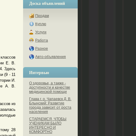
Доска объявлений
Продам
Куплю
Услуги
Работа
Разное
Авто-объявления
классов
ии Е. В.
4. Здесь
Интервью
 (9 - 11
тории И.
О здоровье, а также -
те А. В.
доступности и качестве
медицинской помощи
Глава г. о. Чапаевск Д. В.
Блынский: Развитие
ассов из
города зависит от роста
казалась
населения
молодые
СТАРАЕМСЯ, ЧТОБЫ
УЧЕНИКАМ БЫЛО
ИНТЕРЕСНО И
этому 28
КОМФОРТНО
туальный