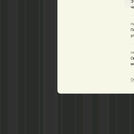
Э
ч
Ни
П
у
св
О
м
О