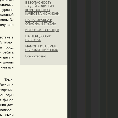
БЕЗОПАСНОСТЬ
новались
ЛЮДЕЙ - ОДИН ИЗ
 уровня
КОМПОНЕНТОВ
КАЧЕСТВА ИХ ЖИЗНИ
сленной
 школы №
НАША СЛУЖБА И
ОПАСНА, И ТРУДНА
получили
ИЗ БОКСА - В ТАНЦЫ!
НА ПЕРЕДОВЫХ
ествие в
РУБЕЖАХ
5 турах.
МАМОНТ ИЗ СЕМЬИ
й город
СЫРОМЯТНИКОВЫХ
е ребята
Все интервью
я дату и
ся школы
 книгами
. Тема,
России с
еждений.
ран один
 в финал
ния дат,
 вопрос:
ны были