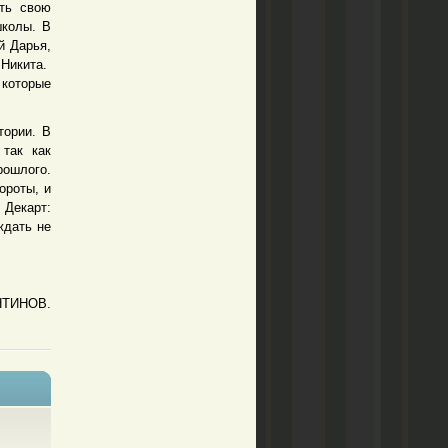
ать свою
школы. В
й Дарья,
 Никита.
 которые
тории. В
 так как
рошлого.
ороты, и
 Декарт:
ждать не
НТИНОВ.