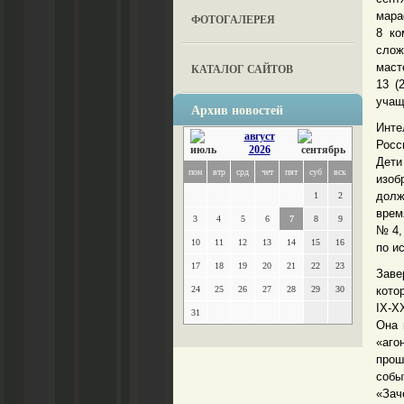
мара
ФОТОГАЛЕРЕЯ
8 ко
слож
маст
КАТАЛОГ САЙТОВ
13 (
учащ
Архив новостей
Инте
август
Росс
2026
Дети
пон
втр
срд
чет
пят
суб
вск
изоб
долж
1
2
врем
3
4
5
6
7
8
9
№ 4,
10
11
12
13
14
15
16
по и
17
18
19
20
21
22
23
Заве
24
25
26
27
28
29
30
кото
IX-X
31
Она 
«аго
прош
собы
«За