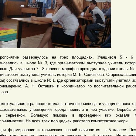
оприятие развернулось на трех площадках. Учащиеся 5 - 6 
вновались в школе № 3, где организатором выступала учитель истор
вых. Для учеников 7 - 8 классов марафон проходил в здании школы № 
динатором выступила учитель истории М. В. Селезнева. Старшеклассники
сы) состязались в школе № 1, где организаторами выступили учителя ис
ономаренко, А. Н. Осташин и координатор по воспитательной рабо
пова.
ллектуальная игра продолжалась в течение месяца, и учащиеся всех кл
разовательных учреждений города приняли в ней участие. Борьба о
нь серьезной. Большую помощь в проведении игр оказали 
приниматели. На всех трех площадках работало компетентное жюри.
дня формирование исторических знаний начинается в 5 классе. По
ября года начали соревноваться ученики 5 - 6 классов. Интеллек