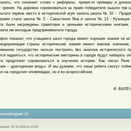
казать, что означает слово « реформа», привести примеры и доказ
у зрения. На дорожки соревноваться за право победителя вышли три 
льтате первое место в исторической игре заняла школа № 10 - Пради
ерами стали школа № 3 - Савастенок Яна и школа № 13 - Кузнецов
та были награждены грамотами и ценными историческими книгами,
рили им молодые предприниматели города.
фон показал, что учащиеся школ города имеют хорошие знания по ис
модернизации страны исторические знания имеют важное значение,
еменное государство нельзя построить без анализа исторического п
тся надеяться, что исторические викторины в городе будут набирать об
та продолжат соревноваться в изучении истории. Как писал Рене
ния – драгоценная вещь». И мы думаем, что наши ребята смогут побе
ко на городских олимпиадах, но и во всероссийских.
И. ВАЛЕ
омментарии (3)
талья, 02.11.2012 в 13:46