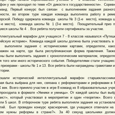
фон у них проходил по теме «От дикости к государственности». Сорев
манд. Первый конкурс был связан с выполнением задания разного
ности, во втором туре каждая команда выполняла работу в реме
ерской. Победу одержала команда школы № 3 (1-е место), команда
2-е место), команда школы № 1 (3-е место). Поощрительный приз 
иеся школы № 4 . Все ребята получили сертификаты за участие.
ллектуальный марафон для учащихся 7 - 8 классов назывался «Путеш
ийскую историю». Команда каждой школы должна была участвовать в 
 выполняли задания с историческими картами, определяли, како
ражен на карте, где была республиканская форма правления. Такж
ны были выполнить задания с хронологическим материалом, определя
я того или иного исторического события. Победителями стали учащие
 призерами - школы № 1 и 13. Все ребята были награждены грамотами и
стории.
ршали исторический интеллектуальный марафон старшеклассники
рая была выбрана для них, связана с реформаторами и реформами в 
X век. Всего приняло участие в игре 8 команд из 8 образовательных учр
проходила в формате «Умники и умницы». От каждой школы был выб
нист», который участвовал в мероприятии и один «теоретик». Всего
ли 5 школ. В отборочном туре ребята выполняли задания на установле
тий. Был проведен конкурс красноречия, где учащиеся отвечали на
чем нужны реформы в стране?». За 40 секунд школьники долж