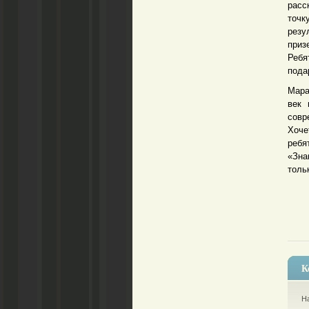
расс
точк
резу
приз
Ребя
пода
Мара
век 
совр
Хоче
ребя
«Зна
толь
К
На