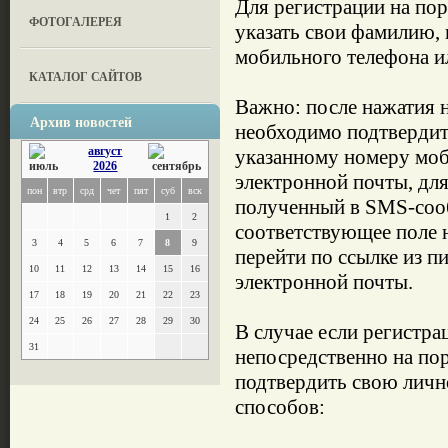
Для регистрации на по
ФОТОГАЛЕРЕЯ
указать свои фамилию, 
мобильного телефона и
КАТАЛОГ САЙТОВ
Важно: после нажатия 
Архив новостей
необходимо подтвердит
август
указанному номеру моб
2026
электронной почты, для
пон
втр
срд
чет
пят
суб
вск
полученный в SMS-соо
1
2
соответствующее поле н
3
4
5
6
7
8
9
перейти по ссылке из п
10
11
12
13
14
15
16
электронной почты.
17
18
19
20
21
22
23
24
25
26
27
28
29
30
В случае если регистра
31
непосредственно на по
подтвердить свою личн
способов: