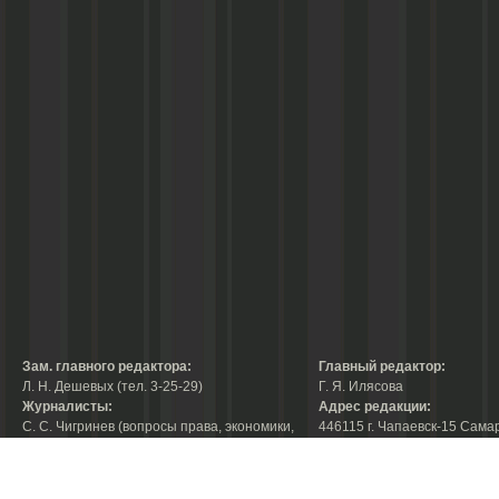
Зам. главного редактора:
Главный редактор:
Л. Н. Дешевых (тел. 3-25-29)
Г. Я. Илясова
Журналисты:
Адрес редакции:
С. С. Чигринев (вопросы права, экономики,
446115 г. Чапаевск-15 Сама
строительства, благоустройства,
области, ул. Ленина, 66
тел. 3-30-10)
факс:
3-44-38
А. В. Королева (вопросы защиты прав
е-mail:
chaprab@samtel.ru