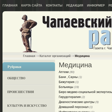
ГЛАВНАЯ
КАРТА САЙТА
КОНТАКТЫ
РЕДАКЦИЯ
ИНФОРМЕР
Р
Газета г. Ч
Главная
Каталог организаций
Медицина
Медицина
Рубрики
Аптеки
(80)
Бани , Сауны
(1)
ОБЩЕСТВО
Бижутерия
(1)
Больницы
(19)
ПРОИСШЕСТВИЯ
Бюро медико-социальной экспертиз
Гирудотерапия
(2)
Диагностические центры
(9)
КУЛЬТУРА И ИСКУССТВО
Домашний персонал
(1)