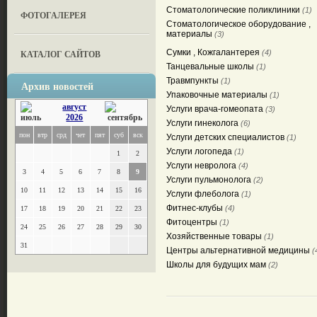
Стоматологические поликлиники
(1)
ФОТОГАЛЕРЕЯ
Стоматологическое оборудование ,
материалы
(3)
Сумки , Кожгалантерея
КАТАЛОГ САЙТОВ
(4)
Танцевальные школы
(1)
Травмпункты
(1)
Архив новостей
Упаковочные материалы
(1)
август
Услуги врача-гомеопата
(3)
2026
Услуги гинеколога
(6)
пон
втр
срд
чет
пят
суб
вск
Услуги детских специалистов
(1)
Услуги логопеда
(1)
1
2
Услуги невролога
(4)
3
4
5
6
7
8
9
Услуги пульмонолога
(2)
10
11
12
13
14
15
16
Услуги флеболога
(1)
Фитнес-клубы
(4)
17
18
19
20
21
22
23
Фитоцентры
(1)
24
25
26
27
28
29
30
Хозяйственные товары
(1)
31
Центры альтернативной медицины
(
Школы для будущих мам
(2)