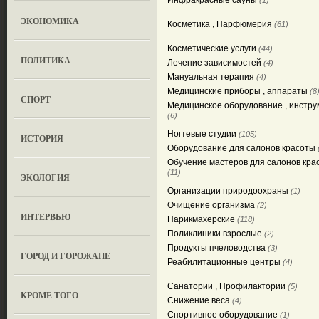
Инфракрасные сауны
(1)
ЭКОНОМИКА
Косметика , Парфюмерия
(61)
Косметические услуги
(44)
ПОЛИТИКА
Лечение зависимостей
(4)
Мануальная терапия
(4)
Медицинские приборы , аппараты
(8
СПОРТ
Медицинское оборудование , инстру
(6)
Ногтевые студии
(105)
ИСТОРИЯ
Оборудование для салонов красоты
Обучение мастеров для салонов кра
(11)
ЭКОЛОГИЯ
Организации природоохраны
(1)
Очищение организма
(2)
ИНТЕРВЬЮ
Парикмахерские
(118)
Поликлиники взрослые
(2)
Продукты пчеловодства
(3)
ГОРОД И ГОРОЖАНЕ
Реабилитационные центры
(4)
Санатории , Профилактории
(5)
КРОМЕ ТОГО
Снижение веса
(4)
Спортивное оборудование
(1)