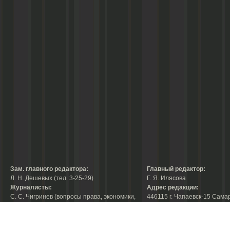
Зам. главного редактора:
Главный редактор:
Л. Н. Дешевых (тел. 3-25-29)
Г. Я. Илясова
Журналисты:
Адрес редакции:
С. С. Чигринев (вопросы права, экономики,
446115 г. Чапаевск-15 Сама
строительства, благоустройства,
области, ул. Ленина, 66
тел. 3-30-10)
факс:
3-44-38
А. В. Королева (вопросы защиты прав
е-mail:
chaprab@samtel.ru