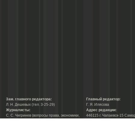
Зам. главного редактора:
Главный редактор:
Л. Н. Дешевых (тел. 3-25-29)
Г. Я. Илясова
Журналисты:
Адрес редакции:
С. С. Чигринев (вопросы права, экономики,
446115 г. Чапаевск-15 Сама
строительства, благоустройства,
области, ул. Ленина, 66
тел. 3-30-10)
факс:
3-44-38
А. В. Королева (вопросы защиты прав
е-mail:
chaprab@samtel.ru