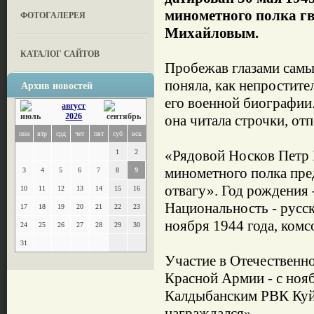
минометного полка г
ФОТОГАЛЕРЕЯ
Михайловым.
КАТАЛОГ САЙТОВ
Пробежав глазами самы
поняла, как непростите
Архив новостей
его военной биографии.
август
2026
она читала строчки, о
пон
втр
срд
чет
пят
суб
вск
«Рядовой Носков Петр 
1
2
минометного полка пре
3
4
5
6
7
8
9
отвагу». Год рождения 
10
11
12
13
14
15
16
Национальность - русс
17
18
19
20
21
22
23
ноября 1944 года, ком
24
25
26
27
28
29
30
31
Участие в Отечественно
Красной Армии - с нояб
Калдыбанским РВК Куйб
награждался».