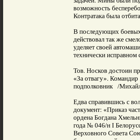
задачей. Мины были по
возможность бесперебо
Контратака была отбита
В последующих боевых 
действовал так же сме
уделяет своей автомаши
технически исправном 
Тов. Носков достоин п
«За отвагу». Командир
подполковник /Михайло
Едва справившись с во
документ: «Приказ час
ордена Богдана Хмельн
года № 046/н I Белору
Верховного Совета Сою