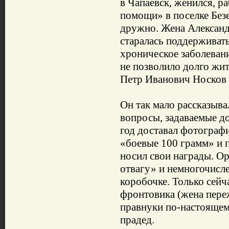
в Чапаевск, женился, р
помощи» в поселке Без
дружно. Жена Александ
старалась поддерживат
хроническое заболеван
не позволило долго жит
Петр Иванович Носков 
Он так мало рассказыва
вопросы, задаваемые д
год доставал фотограф
«боевые 100 грамм» и п
носил свои награды. Ор
отвагу» и немногочисл
коробочке. Только сейч
фронтовика (жена пережи
правнуки по-настоящему
прадед.