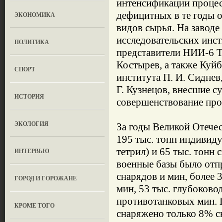
интенсификации процес
дефицитных в те годы о
ЭКОНОМИКА
видов сырья. На заводе
исследовательских инст
ПОЛИТИКА
представители НИИ-6 Т.
Костырев, а также Куй
СПОРТ
института П. И. Сиднев,
Г. Кузнецов, внесшие с
ИСТОРИЯ
совершенствование про
ЭКОЛОГИЯ
За годы Великой Отече
195 тыс. тонн индивид
тетрил) и 65 тыс. тонн
ИНТЕРВЬЮ
военные базы было отп
снарядов и мин, более 3
ГОРОД И ГОРОЖАНЕ
мин, 53 тыс. глубоково
противотанковых мин.
КРОМЕ ТОГО
снаряжено только 8% сн