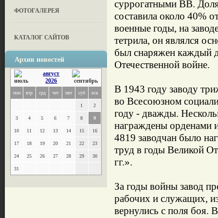
суррогатными ВВ. Доля 
ФОТОГАЛЕРЕЯ
составила около 40% от
военные годы, на завод
КАТАЛОГ САЙТОВ
тетрила, он являлся ос
был снаряжен каждый д
Архив новостей
Отечественной войне.
август
2026
В 1943 году заводу тр
пон
втр
срд
чет
пят
суб
вск
во Всесоюзном социали
1
2
году - дважды. Несколь
3
4
5
6
7
8
9
награждены орденами и 
10
11
12
13
14
15
16
4819 заводчан было на
17
18
19
20
21
22
23
труд в годы Великой О
24
25
26
27
28
29
30
гг.».
31
За годы войны завод п
рабочих и служащих, из
вернулись с поля боя. 