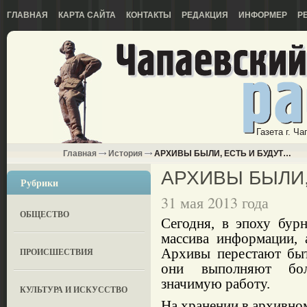
ГЛАВНАЯ
КАРТА САЙТА
КОНТАКТЫ
РЕДАКЦИЯ
ИНФОРМЕР
Р
Газета г. Ч
Главная
История
АРХИВЫ БЫЛИ, ЕСТЬ И БУДУТ…
АРХИВЫ БЫЛИ,
Рубрики
31 мая 2013 года
ОБЩЕСТВО
Сегодня, в эпоху бур­
массива информа­ции,
Архивы пере­стают бы
ПРОИСШЕСТВИЯ
они вы­полняют бо
значимую работу.
КУЛЬТУРА И ИСКУССТВО
На хранении в архи­вно