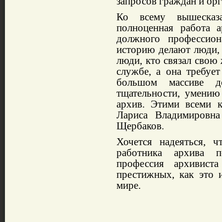
запро­сов граждан и ор
Ко всему вышесказа
полноценная работа а
должного про­фессион
историю делают люди, 
люди, кто связал свою 
службе, а она требуе
большом массиве до
тщатель­ности, умению
архив. Этими всеми к
Лариса Владимировн
Щербаков.
Хочется надеяться, ч
работника архива п
профессия архивист
престижных, как это 
мире.