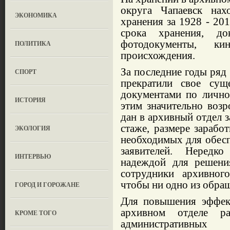
округа Чапаевск на
ЭКОНОМИКА
хранения за 1928 - 201
срока хранения, до
фотодокументы, ки
ПОЛИТИКА
происхождения.
За последние годы ряд 
СПОРТ
прекратили свое суще
докумен­тами по лично
ИСТОРИЯ
этим значительно возр
дан в архивный отдел з
стаже, размере за­рабо
ЭКОЛОГИЯ
необходи­мых для обесп
заявителей. Нередк
ИНТЕРВЬЮ
надеждой для решени
сотрудники архи­вног
чтобы ни одно из обращ
ГОРОД И ГОРОЖАНЕ
Для повышения эф­фек
архивном отделе ра
КРОМЕ ТОГО
админист­ративных