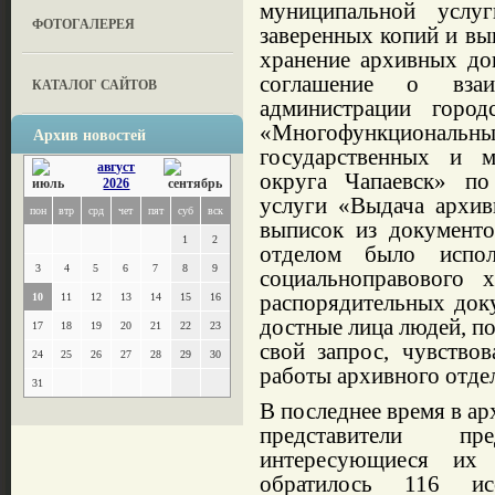
муниципаль­ной услу
ФОТОГАЛЕРЕЯ
заверен­ных копий и в
хранение архивных док
соглашение о вза­и
КАТАЛОГ САЙТОВ
администрации го­р
«Многофункцио­нал
Архив новостей
государствен­ных и 
август
округа Чапаевск» по
2026
услуги «Выдача архив
пон
втр
срд
чет
пят
суб
вск
выписок из доку­мент
1
2
отделом было испо
3
4
5
6
7
8
9
социально­правового
распо­рядительных док
10
11
12
13
14
15
16
достные лица людей, по
17
18
19
20
21
22
23
свой запрос, чувство
24
25
26
27
28
29
30
работы архивного отдел
31
В последнее время в а
представите­ли п
интересующиеся их 
обратилось 116 исс