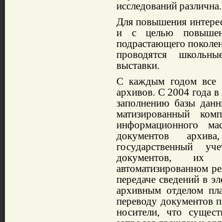
исследований различна.
Для повышения инте­рес
и с целью повышени
подраста­ющего поколен
проводятся школьные
выставки.
С каждым годом все ш
архивов. С 2004 года в
запол­нению базы дан
матизированный комп
информационно­го ма
документов ар­хив
государственный уч
документов, их 
автоматизированном ре
передаче сведений в э
архивным отделом пла
переводу докумен­тов 
носители, что сущест