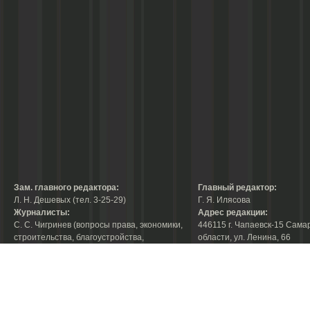
Зам. главного редактора:
Главный редактор:
Л. Н. Дешевых (тел. 3-25-29)
Г. Я. Илясова
Журналисты:
Адрес редакции:
С. С. Чигринев (вопросы права, экономики,
446115 г. Чапаевск-15 Сама
строительства, благоустройства,
области, ул. Ленина, 66
тел. 3-30-10)
факс:
3-44-38
А. В. Королева (вопросы защиты прав
е-mail:
chaprab@samtel.ru
потребителей, молодежные проблемы, тел.
3-30-10)