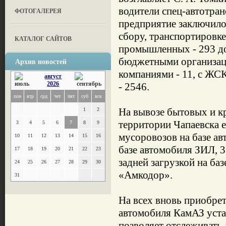
водители спец-автотран
ФОТОГАЛЕРЕЯ
предприятие заключило
сбору, транспортировк
КАТАЛОГ САЙТОВ
промышленных - 293 до
бюджетными организац
Архив новостей
компаниями - 11, с ЖС
август
2026
- 2546.
пон
втр
срд
чет
пят
суб
вск
На вывозе бытовых и к
1
2
территории Чапаевска 
3
4
5
6
7
8
9
мусоровозов на базе а
10
11
12
13
14
15
16
базе автомобиля ЗИЛ, 3
17
18
19
20
21
22
23
задней загрузкой на ба
24
25
26
27
28
29
30
«Амкодор».
31
На всех вновь приобре
автомобиля КамАЗ уста
позволяет отслеживать 