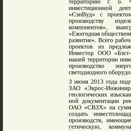
территорию г. о. Ч
инвестиционной де
«СэнВуд» с проек­то
производству изде
компонентов», выи
«Ежегодная об­ществен
развитие». Всего рабоч
проектов из пред­ло
Инвестор ООО «Бэст-
нашей территории инве
производство энерго
светодиодного обору­до
3 июня 2013 года под­
ЗАО «Экрос-
Инжинири
геологи­ческих изыска
ной документации рек
ОАО «СВЗХ» на сум­м
создать инвест­площ
произ­водств, имеющи
гетическую, комму