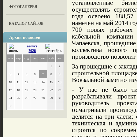
установленные бизн
ФОТОГАЛЕРЕЯ
осуществлять строите
года освоено 188,57
намечен на май 2014 го
КАТАЛОГ САЙТОВ
700 новых рабочих 
кабельной компании
Архив новостей
Чапаевска, прошедшие
август
коллектива нового 
2026
производство позволит 
пон
втр
срд
чет
пят
суб
вск
За прошедшие с закладк
1
2
строительной площадк
3
4
5
6
7
8
9
Вокзальной заметно из
10
11
12
13
14
15
16
- У нас не было ти
17
18
19
20
21
22
23
разрабатывали проек
24
25
26
27
28
29
30
руководитель проек
31
осматривали производ
делится на три части:
техническая и админи
строятся по современ
каркас и сэндвич-пан