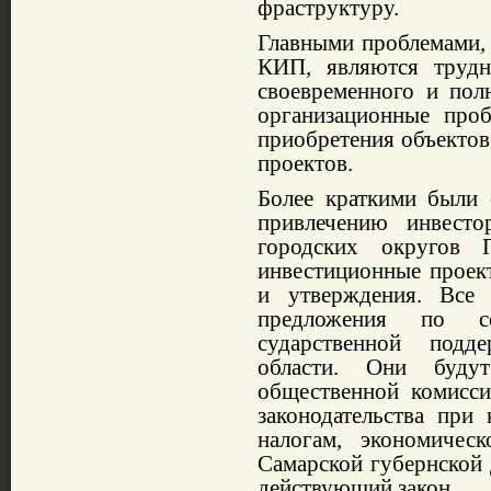
фраструктуру.
Главными проблема­ми,
КИП, являют­ся труд
своевремен­ного и пол
орга­низационные про
приобретения объектов 
проектов.
Б
олее кратки­ми
были с
привлечению инвесто­
городских округов П
инвестицион­ные проек
и ут­верждения. Все
предложения по со
сударственной подд
области. Они будут
общественной комисси
законодательства при 
налогам, эконо­мичес
Самарской губернской 
дей­ствующий закон.