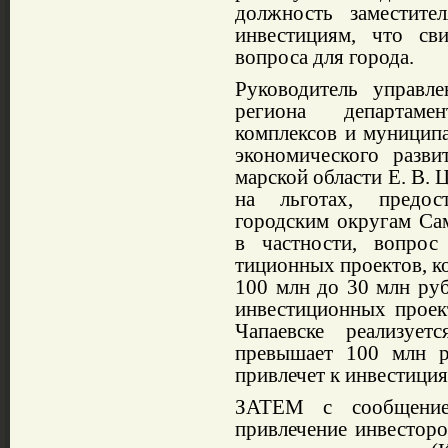
дол­жность заместите
инвестициям, что сви
вопроса для города.
Руководитель управ­л
региона департа­ме
комплексов и му­ницип
эконо­мического разви
марской области Е. В. 
на льготах, предо
городским округам Сама
в частности, вопрос
тиционных проектов, ко
100 млн до 30 млн руб
инвес­тиционных проект
Чапаевске реализует­
превышает 100 млн р
привлечет к инвестиция
З
АТЕМ с сообщени­е
привлече­ние инвесторо