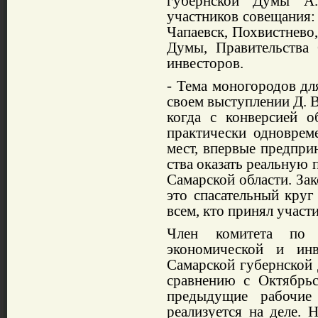
губернской Думы А.
участников совещания:
Чапаевск, Похвистнево
Думы, Правительства 
инвесторов.
- Тема моногородов для
своем выступлении Д. В
ког­да с конверсией о
практически одно­врем
мест, впер­вые предпри
ства оказа
ть реальную
Самарской области. Зак
это спасательный круг
всем, кто принял участи
Член комитета по б
экономической и инв
Самарской губернской 
сравнению с Октябрьс
предыду
щие ра­бочие
реализуется на деле. 