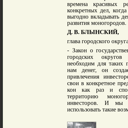
времена красивых р
конкретных дел, когда
выгодно вкладыват
ь
де
развития моногородов.
Д. В. БЛЫНСКИЙ,
глава городского округ
-
Закон о государств
городских округов 
необходим для таких г
нам денег, он созд
привлечения инвес­то
свои в кон­кретное пре
кон как раз и спос
территорию моногор
инвесторов. И мы 
испол
ь
зоват
ь
такие воз