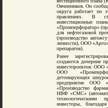
вестиционного плана (К
Овчинников. Он сообщи
округа работает по 
правлениях. В ста
инве
стиционные пла
«Промперфоратор» (про
для нефтега­зовой п
(произ­водство автож
ленности), ООО «Арго»
препаратов).
Ранее зарегистриро
создаются дочер­ние п
инвест­проектов: ООО 
ООО «Промперф
детонирующих шнуров
предприятие ООО «
«Производство фарма
НВФ «СМС» (автоматиз
технологическими п
инвесторы, благо­да