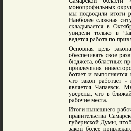
Самарской области 
монопрофильных
округ
мы подводили итоги ре
Наиболее слож­ная сит
скла­дывается в
Октяб
увидели
только
в Чапа
ведется работа по прив
Основная цель
закона
обеспечиват
ь
свое разв
бюджета, областных про
привлече­ния инвестор
ботает и выполняется 
что закон работает 
является Чапаевск. 
уверены, что в ближа
рабо­чие места.
Итоги нынешнего рабоч
правител
ь
ства Самарск
губернской Думы, что
закон более привлекат