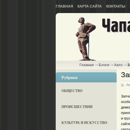
ГЛАВНАЯ
КАРТА САЙТА
КОНТАКТЫ
Главная
Блоги
Авто
З
За
Рубрики
Ав
ОБЩЕСТВО
Запч
особ
ПРОИСШЕСТВИЯ
демо
приоб
и гру
КУЛЬТУРА И ИСКУССТВО
сайле
серт