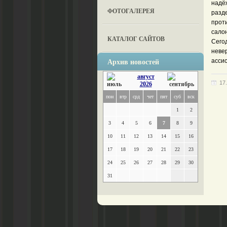
надё
ФОТОГАЛЕРЕЯ
разд
прот
сало
КАТАЛОГ САЙТОВ
Сего
неве
Архив новостей
асси
август
17
2026
пон
втр
срд
чет
пят
суб
вск
1
2
3
4
5
6
7
8
9
10
11
12
13
14
15
16
17
18
19
20
21
22
23
24
25
26
27
28
29
30
31