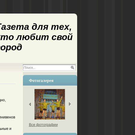
Газета для тех,
кто любит свой
город
Фотогалерея
дно,
минивенов
Все фотографии
льные и