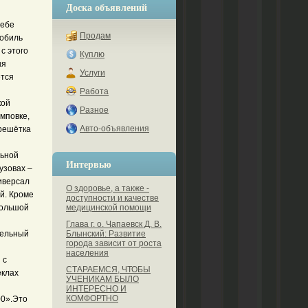
Доска объявлений
себе
Продам
мобиль
с этого
Куплю
ня
Услуги
ётся
Работа
кой
Разное
мповке,
Авто-объявления
 решётка
льной
Интервью
узовах –
иверсал
О здоровье, а также -
й. Кроме
доступности и качестве
большой
медицинской помощи
Глава г. о. Чапаевск Д. В.
тельный
Блынский: Развитие
города зависит от роста
населения
 с
СТАРАЕМСЯ, ЧТОБЫ
ёклах
УЧЕНИКАМ БЫЛО
ИНТЕРЕСНО И
КОМФОРТНО
00».Это