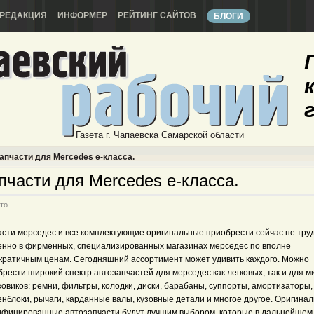
РЕДАКЦИЯ
ИНФОРМЕР
РЕЙТИНГ САЙТОВ
БЛОГИ
Газета г. Чапаевска Самарской области
апчасти для Mercedes e-класса.
пчасти для Mercedes e-класса.
то
асти мерседес и все комплектующие оригинальные приобрести сейчас не тру
енно в фирменных, специализированных магазинах мерседес по вполне
кратичным ценам. Сегодняшний ассортимент может удивить каждого. Можно
рести широкий спектр автозапчастей для мерседес как легковых, так и для 
зовиков: ремни, фильтры, колодки, диски, барабаны, суппорты, амортизаторы,
нблоки, рычаги, карданные валы, кузовные детали и многое другое. Оригина
ифицированные автозапчасти будут лучшим выбором, которые в дальнейшем