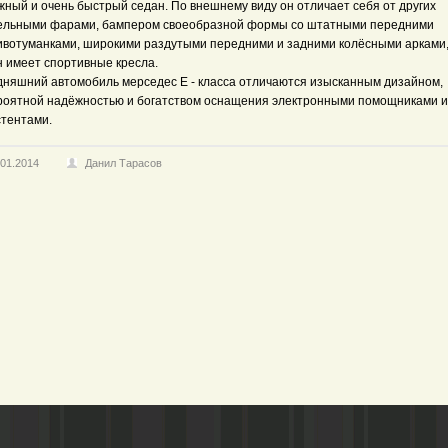
жный и очень быстрый седан. По внешнему виду он отличает себя от других
ельными фарами, бампером своеобразной формы со штатными передними
ивотуманками, широкими раздутыми передними и задними колёсными арками,
н имеет спортивные кресла.
дняшний автомобиль мерседес Е - класса отличаются изысканным дизайном,
роятной надёжностью и богатством оснащения электронными помощниками и
стентами.
.01.2014
Данил Тарасов