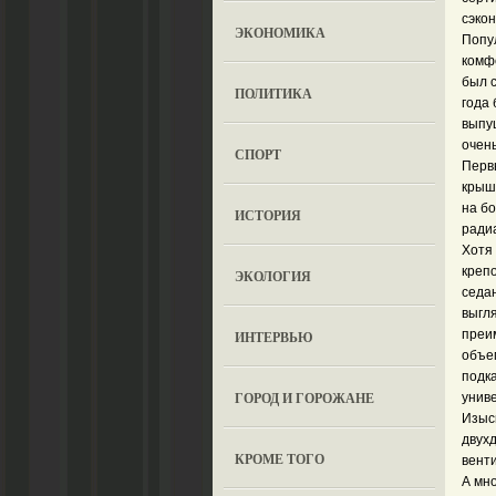
сэкон
ЭКОНОМИКА
Попул
комф
был с
ПОЛИТИКА
года 
выпу
очен
СПОРТ
Первы
крыш
на б
ИСТОРИЯ
радиа
Хотя
креп
ЭКОЛОГИЯ
седа
выгл
преи
ИНТЕРВЬЮ
объе
подк
ГОРОД И ГОРОЖАНЕ
униве
Изыс
двух
КРОМЕ ТОГО
вент
А мн