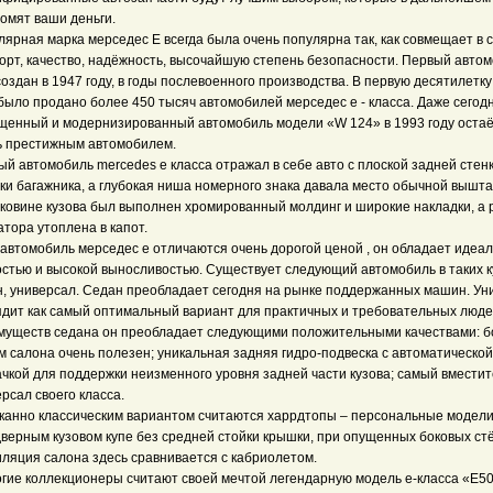
омят ваши деньги.
ярная марка мерседес Е всегда была очень популярна так, как совмещает в 
орт, качество, надёжность, высочайшую степень безопасности. Первый авто
оздан в 1947 году, в годы послевоенного производства. В первую десятилетку 
было продано более 450 тысяч автомобилей мерседес е - класса. Даже сегод
щенный и модернизированный автомобиль модели «W 124» в 1993 году оста
ь престижным автомобилем.
й автомобиль mercedes e класса отражал в себе авто с плоской задней стен
ки багажника, а глубокая ниша номерного знака давала место обычной вышта
оковине кузова был выполнен хромированный молдинг и широкие накладки, а
тора утоплена в капот.
 автомобиль мерседес е отличаются очень дорогой ценой , он обладает идеа
остью и высокой выносливостью. Существует следующий автомобиль в таких к
н, универсал. Седан преобладает сегодня на рынке поддержанных машин. Ун
ядит как самый оптимальный вариант для практичных и требовательных люде
муществ седана он преобладает следующими положительными качествами: 
м салона очень полезен; уникальная задняя гидро-подвеска с автоматической
ачкой для поддержки неизменного уровня задней части кузова; самый вмести
рсал своего класса.
канно классическим вариантом считаются харрдтопы – персональные модели
дверным кузовом купе без средней стойки крышки, при опущенных боковых ст
иляция салона здесь сравнивается с кабриолетом.
огие коллекционеры считают своей мечтой легендарную модель е-класса «Е5