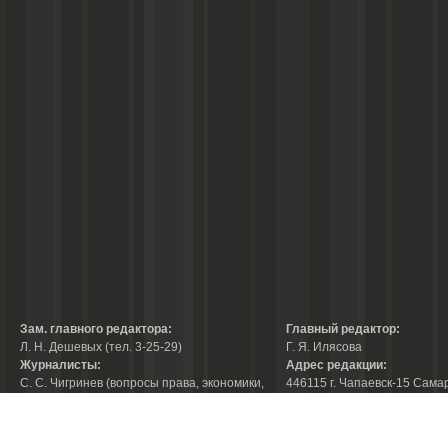
Зам. главного редактора:
Главный редактор:
Л. Н. Дешевых (тел. 3-25-29)
Г. Я. Илясова
Журналисты:
Адрес редакции:
С. С. Чигринев (вопросы права, экономики,
446115 г. Чапаевск-15 Сама
строительства, благоустройства,
области, ул. Ленина, 66
тел. 3-30-10)
факс:
3-44-38
А. В. Королева (вопросы защиты прав
е-mail:
chaprab@samtel.ru