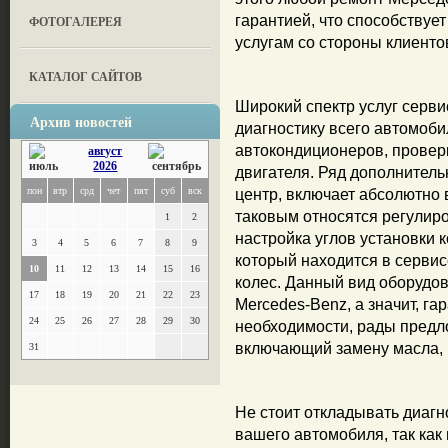
гарантией, что способствуе
ФОТОГАЛЕРЕЯ
услугам со стороны клиенто
КАТАЛОГ САЙТОВ
Широкий спектр услуг серв
Архив новостей
диагностику всего автомоби
автокондиционеров, проверк
август
2026
двигателя. Ряд дополнитель
пон
втр
срд
чет
пят
суб
вск
центр, включает абсолютно 
таковым относятся регулир
1
2
настройка углов установки 
3
4
5
6
7
8
9
который находится в сервис
10
11
12
13
14
15
16
колес. Данный вид оборудо
17
18
19
20
21
22
23
Mercedes-Benz, а значит, га
24
25
26
27
28
29
30
необходимости, рады предл
включающий замену масла, п
31
Не стоит откладывать диагн
вашего автомобиля, так как