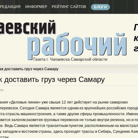
РЕДАКЦИЯ
ИНФОРМЕР
РЕЙТИНГ САЙТОВ
БЛОГИ
Газета г. Чапаевска Самарской области
ак доставить груз через Самару
к доставить груз через Самару
то
ания «Деловые линии» уже свыше 12 лет действует на рынке самарских
перевозок. Сегодня Самара является одним из крупнейших российских городо
ита отрасль машиностроения, а также другие сферы промышленности. Именн
вится залогом развития грузовых перевозок не только внутри региона, но и п
не. Ведь Самара является транзитным пунктом, расположенным на магистра
у западом и востоком страны, здесь проходят трассы в Сибирь, Среднюю Ази
стан.