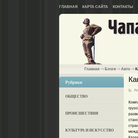
ГЛАВНАЯ
КАРТА САЙТА
КОНТАКТЫ
Главная
Блоги
Авто
К
Ка
Рубрики
Ав
ОБЩЕСТВО
Комп
грузо
ПРОИСШЕСТВИЯ
разв
стано
стра
КУЛЬТУРА И ИСКУССТВО
межд
Казах