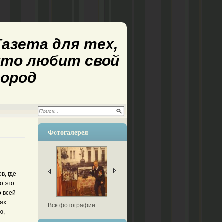
Газета для тех,
кто любит свой
город
Фотогалерея
в, где
о это
о всей
лях
Все фотографии
ю,