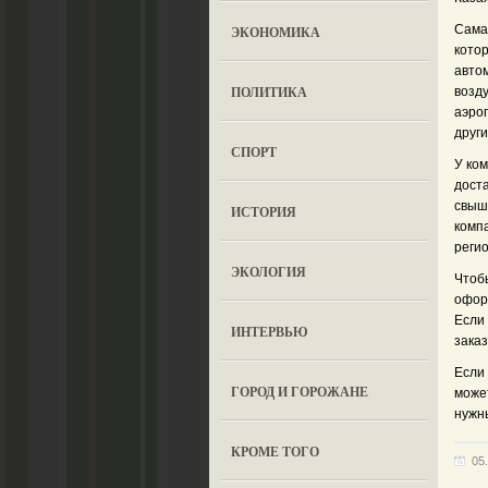
Сама
ЭКОНОМИКА
кото
авто
ПОЛИТИКА
возд
аэроп
друг
СПОРТ
У ко
доста
свыш
ИСТОРИЯ
компа
реги
ЭКОЛОГИЯ
Чтобы
оформ
Если 
ИНТЕРВЬЮ
заказ
Если 
ГОРОД И ГОРОЖАНЕ
может
нужн
КРОМЕ ТОГО
05