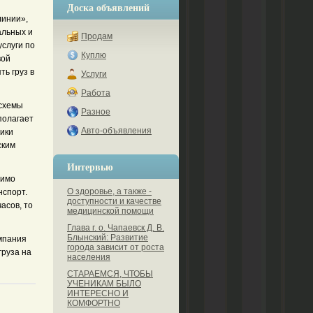
Доска объявлений
линии»,
альных и
Продам
услуги по
Куплю
вой
ть груз в
Услуги
Работа
 схемы
Разное
полагает
Авто-объявления
ики
ским
Интервью
димо
О здоровье, а также -
нспорт.
доступности и качестве
асов, то
медицинской помощи
Глава г. о. Чапаевск Д. В.
Блынский: Развитие
омпания
города зависит от роста
груза на
населения
СТАРАЕМСЯ, ЧТОБЫ
УЧЕНИКАМ БЫЛО
ИНТЕРЕСНО И
КОМФОРТНО