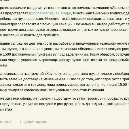
рские заказчики всегда могут воспользоваться помощью компании «Деловые 
рая представляет
грузоперевозки в Самаре
, в части контейнерных мультимод
мобильных грузоперевозок. Нередко также компании приходится оказывать и 
ушным грузоперевозкам с помощью авиации. Поскольку в Самаре действует с
орт, время доставки грузов отсюда сокращается, так как не нужно переправля
ие населенные пункты для транзита.
мпании за годы ее деятельности разработаны продуманные технологические
вки грузов, его хранения и упаковки. Компания «Деловые линии» сегодня рас
е 1500 доставочными пунктами 97 подразделениями. Таким образом, сотрудн
нии могут осуществлять транспортировку грузов практически по всем россий
онам.
 воспользоваться услугой «Круглосуточная доставка груза», клиенту необхо
ить заказ на доставку не менее чем за 12 часов до того, как потребуется тра
заявка подается в тот день, когда подразумевается исполнение, после 15.00 ч
чику придется согласовывать все условия с логистом компании.
же заказчик оформляет заявку на доставку груза на территории города, то к
 предложить услуги по погрузке и разгрузке вплоть до поднятия заказанного 
ый этаж.
.09.2013
Данил Тарасов