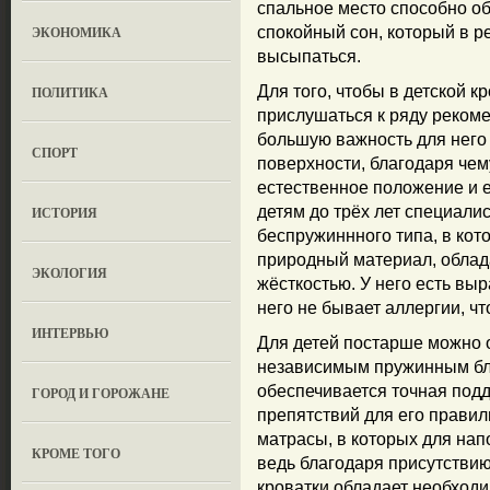
спальное место способно о
ЭКОНОМИКА
спокойный сон, который в ре
высыпаться.
Для того, чтобы в детской 
ПОЛИТИКА
прислушаться к ряду реком
большую важность для него 
СПОРТ
поверхности, благодаря чем
естественное положение и 
детям до трёх лет специали
ИСТОРИЯ
беспружиннного типа, в кот
природный материал, облад
ЭКОЛОГИЯ
жёсткостью. У него есть вы
него не бывает аллергии, чт
ИНТЕРВЬЮ
Для детей постарше можно 
независимым пружинным бл
обеспечивается точная подд
ГОРОД И ГОРОЖАНЕ
препятствий для его прави
матрасы, в которых для нап
КРОМЕ ТОГО
ведь благодаря присутствию
кроватки обладает необходи