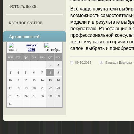
ФОТОГАЛЕРЕЯ
Всё чаще покупатели выбира
возможность самостоятельн
модели и в результате выбр
КАТАЛОГ САЙТОВ
покупателю. Работающие в 
профессиональной консульт
Архив новостей
же в силу каких-то причин 
август
салон, выбрать и приобрест
2026
пон
втр
срд
чет
пят
суб
вск
09.10.2013
Варвара Блинова
1
2
3
4
5
6
7
8
9
10
11
12
13
14
15
16
17
18
19
20
21
22
23
24
25
26
27
28
29
30
31