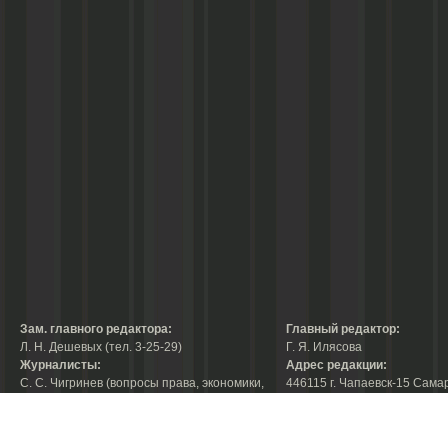
Зам. главного редактора:
Главный редактор:
Л. Н. Дешевых (тел. 3-25-29)
Г. Я. Илясова
Журналисты:
Адрес редакции:
С. С. Чигринев (вопросы права, экономики,
446115 г. Чапаевск-15 Сама
строительства, благоустройства,
области, ул. Ленина, 66
тел. 3-30-10)
факс:
3-44-38
А. В. Королева (вопросы защиты прав
е-mail:
chaprab@samtel.ru