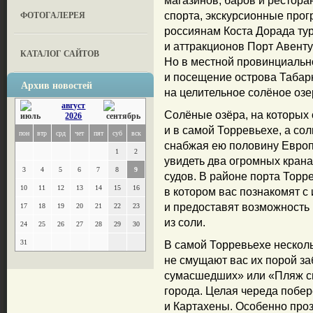
магазинов, баров и рестора
ФОТОГАЛЕРЕЯ
спорта, экскурсионные прог
россиянам Коста Дорада т
и аттракционов Порт Авенту
КАТАЛОГ САЙТОВ
Но в местной провинциально
и посещение острова Табарк
Архив новостей
на целительное солёное озе
август
Солёные озёра, на которых 
2026
и в самой Торревьехе, а со
пон
втр
срд
чет
пят
суб
вск
снабжая ею половину Европ
1
2
увидеть два огромных крана
3
4
5
6
7
8
9
судов. В районе порта Торр
10
11
12
13
14
15
16
в котором вас познакомят с
и предоставят возможность 
17
18
19
20
21
22
23
из соли.
24
25
26
27
28
29
30
31
В самой Торревьехе несколь
не смущают вас их порой з
сумасшедших» или «Пляж св
города. Целая череда побер
и Картахены. Особенно про