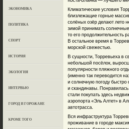
Коста-Бланка
— лучшего мес
ЭКОНОМИКА
Климатические условия Тор
близлежащие горные массив
солёных озёр делают лето 
ПОЛИТИКА
зимой принимать солнечные 
то его продолжительность 
СПОРТ
В остальное время в Торрев
морской свежестью.
ИСТОРИЯ
В сущности, Торревьеха в 
небольшой посёлок, выросши
популярности пляжного отд
ЭКОЛОГИЯ
(именно так переводится на
и солнечную погоду быстро
ИНТЕРВЬЮ
и скандинавы. Понравилась 
стали покупать здесь недви
аэропорта «Эль Алтет» в А
ГОРОД И ГОРОЖАНЕ
автотрасса.
Вся инфраструктура Торревь
КРОМЕ ТОГО
проживание в городе макси