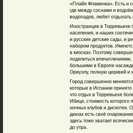
«Плайя Фламенка». Есть и с
где между соснами и водоё
водопадов, любят отдыхать 
Иностранцев в Торревьехе 
населения, и наших соотече
и русские детские сады, и 
набором продуктов. Имеются
в киосках. Поэтому соверше
поделиться впечатлениями, 
большими в Европе насажд
Ориуэлу, полную церквей и 
Город совершенно меняется
которые в Испании принято 
что отдых в Торревьехе бол
Ибице, стоимость которого
ночных клубов и дискотек. 
дюнах есть своё очарование
здесь тоже хватает всяческ
до утра.