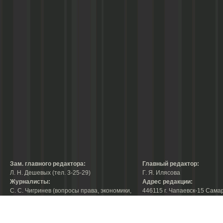
Зам. главного редактора:
Главный редактор:
Л. Н. Дешевых (тел. 3-25-29)
Г. Я. Илясова
Журналисты:
Адрес редакции:
С. С. Чигринев (вопросы права, экономики,
446115 г. Чапаевск-15 Сама
строительства, благоустройства,
области, ул. Ленина, 66
тел. 3-30-10)
факс:
3-44-38
А. В. Королева (вопросы защиты прав
е-mail:
chaprab@samtel.ru