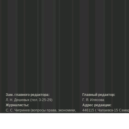
Зам. главного редактора:
Главный редактор:
Л. Н. Дешевых (тел. 3-25-29)
Г. Я. Илясова
Журналисты:
Адрес редакции:
С. С. Чигринев (вопросы права, экономики,
446115 г. Чапаевск-15 Сама
строительства, благоустройства,
области, ул. Ленина, 66
тел. 3-30-10)
факс:
3-44-38
А. В. Королева (вопросы защиты прав
е-mail:
chaprab@samtel.ru