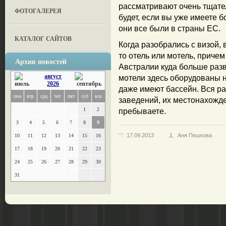
рассматривают очень тщате
ФОТОГАЛЕРЕЯ
будет, если вы уже имеете 
они все были в страны ЕС.
КАТАЛОГ САЙТОВ
Когда разобрались с визой, 
то отель или мотель, приче
Архив новостей
Австралии куда больше разви
август
мотели здесь оборудованы 
2026
даже имеют бассейн. Вся ра
пон
втр
срд
чет
пят
суб
вск
заведений, их местонахожде
1
2
пребываете.
3
4
5
6
7
8
9
17.09.2013
Аня Пешкова
10
11
12
13
14
15
16
17
18
19
20
21
22
23
24
25
26
27
28
29
30
31