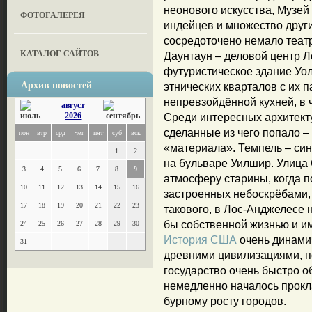
неонового искусства, Музей
ФОТОГАЛЕРЕЯ
индейцев и множество други
сосредоточено немало театр
КАТАЛОГ САЙТОВ
Даунтаун – деловой центр Л
футуристическое здание Уолт
Архив новостей
этнических кварталов с их 
непревзойдённой кухней, в ч
август
2026
Среди интересных архитект
сделанные из чего попало – 
пон
втр
срд
чет
пят
суб
вск
«материала». Темпель – син
1
2
на бульваре Уилшир. Улица
3
4
5
6
7
8
9
атмосферу старины, когда п
10
11
12
13
14
15
16
застроенных небоскрёбами, 
17
18
19
20
21
22
23
такового, в Лос-Анджелесе н
бы собственной жизнью и и
24
25
26
27
28
29
30
История США
очень динамич
31
древними цивилизациями, п
государство очень быстро о
немедленно началось прокла
бурному росту городов.