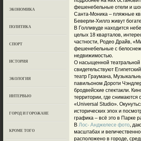
подробнее на них останови
фешенебельные отели и шоп
ЭКОНОМИКА
Санта-Моника – пляжные кв
Беверли-Хиллз живут богате
ПОЛИТИКА
В Голливуде находится неб
целых 18 кварталов, интере
частности, Родео Драйв, «М
СПОРТ
фешенебельные с белоснеж
недвижимостью.
ИСТОРИЯ
О насыщенной театральной 
свидетельствуют Египетский 
театр Граумана, Музыкальн
ЭКОЛОГИЯ
павильоном Дороти Чэндлер
бродвейские спектакли. Кин
ИНТЕРВЬЮ
территории, где снимаются 
«Universal Studio». Окунут
исторических эпох и посмот
ГОРОД И ГОРОЖАНЕ
графика – всё это в Парке 
В
Лос- Анджелесе фото
, да
КРОМЕ ТОГО
масштабах и величественнос
расположено в городе, сред