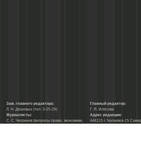
Зам. главного редактора:
Главный редактор:
Л. Н. Дешевых (тел. 3-25-29)
Г. Я. Илясова
Журналисты:
Адрес редакции:
С. С. Чигринев (вопросы права, экономики,
446115 г. Чапаевск-15 Сама
строительства, благоустройства,
области, ул. Ленина, 66
тел. 3-30-10)
факс:
3-44-38
А. В. Королева (вопросы защиты прав
е-mail:
chaprab@samtel.ru