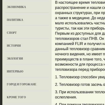
В настоящее время теплов
ЭКОНОМИКА
распространение и нашли с
охранных структурах, при п
а также в медицине. До не
ПОЛИТИКА
мало использовались частны
туристы, так как эти прибо
СПОРТ
Первым из доступных для д
тепловизоров стал ПНВ. Он
компанией FLIR и получил на
ИСТОРИЯ
данный тепловизор сравним
ночного видения, но имеет 
ЭКОЛОГИЯ
преимуществ в плане того, 
возможности для процесса 
тепловизора перед приборо
ИНТЕРВЬЮ
1. Тепловизор способен увид
ГОРОД И ГОРОЖАНЕ
2. Тепловизор готов засечь 
3. При использовании тепл
КРОМЕ ТОГО
ослепления.
4. При помощи тепловизора