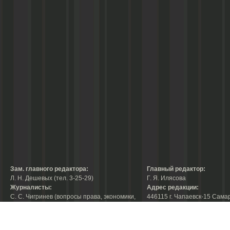
Зам. главного редактора:
Главный редактор:
Л. Н. Дешевых (тел. 3-25-29)
Г. Я. Илясова
Журналисты:
Адрес редакции:
С. С. Чигринев (вопросы права, экономики,
446115 г. Чапаевск-15 Сама
строительства, благоустройства,
области, ул. Ленина, 66
тел. 3-30-10)
факс:
3-44-38
А. В. Королева (вопросы защиты прав
е-mail:
chaprab@samtel.ru