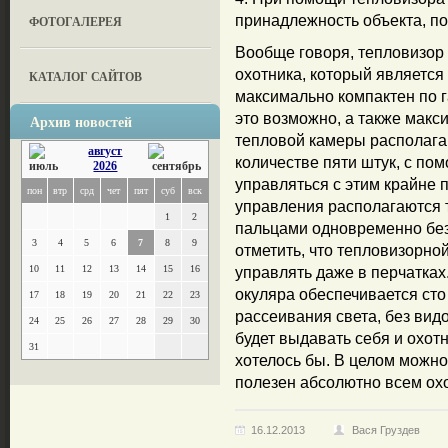
принадлежность объекта, по
ФОТОГАЛЕРЕЯ
Вообще говоря, тепловизор 
охотника, который являетс
КАТАЛОГ САЙТОВ
максимально компактен по г
это возможно, а также макс
Архив новостей
тепловой камеры располага
август
количестве пяти штук, с п
2026
управляться с этим крайне 
пон
втр
срд
чет
пят
суб
вск
управления располагаются т
1
2
пальцами одновременно без
3
4
5
6
7
8
9
отметить, что тепловизорно
10
11
12
13
14
15
16
управлять даже в перчатках.
окуляра обеспечивается сто
17
18
19
20
21
22
23
рассеивания света, без вид
24
25
26
27
28
29
30
будет выдавать себя и охотн
31
хотелось бы. В целом можно 
полезен абсолютно всем охо
16.12.2013
Вася Груздев