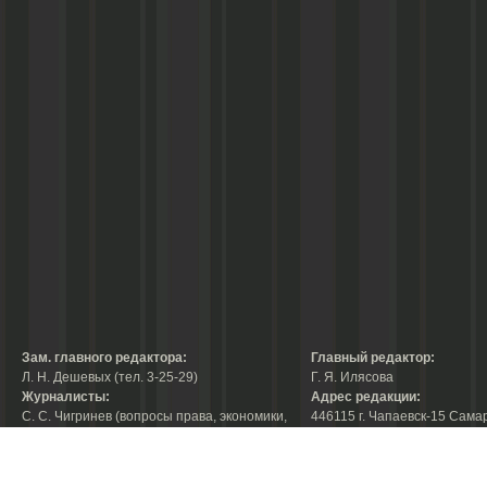
Зам. главного редактора:
Главный редактор:
Л. Н. Дешевых (тел. 3-25-29)
Г. Я. Илясова
Журналисты:
Адрес редакции:
С. С. Чигринев (вопросы права, экономики,
446115 г. Чапаевск-15 Сама
строительства, благоустройства,
области, ул. Ленина, 66
тел. 3-30-10)
факс:
3-44-38
А. В. Королева (вопросы защиты прав
е-mail:
chaprab@samtel.ru