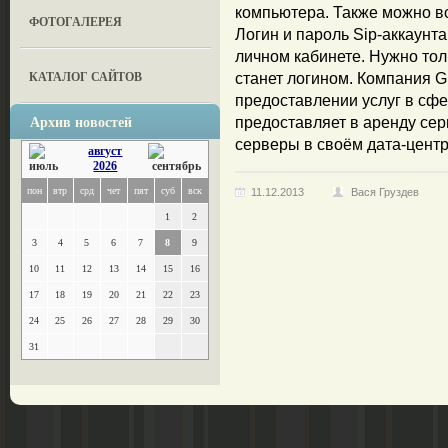
компьютера. Также можно в
ФОТОГАЛЕРЕЯ
Логин и пароль Sip-аккаунт
личном кабинете. Нужно тол
КАТАЛОГ САЙТОВ
станет логином. Компания 
предоставлении услуг в сфе
Архив новостей
предоставляет в аренду сер
серверы в своём дата-центр
август
2026
пон
втр
срд
чет
пят
суб
вск
11.12.2013
Вася Груздев
1
2
3
4
5
6
7
8
9
10
11
12
13
14
15
16
17
18
19
20
21
22
23
24
25
26
27
28
29
30
31