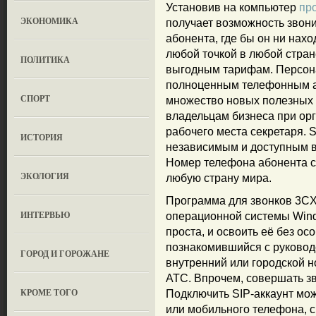
Установив на компьютер
пр
ЭКОНОМИКА
получает возможность звони
абонента, где бы он ни нах
любой точкой в любой стра
ПОЛИТИКА
выгодным тарифам. Персон
полноценным телефонным а
СПОРТ
множество новых полезных 
владельцам бизнеса при орг
рабочего места секретаря. 
ИСТОРИЯ
независимым и доступным в л
Номер телефона абонента с
ЭКОЛОГИЯ
любую страну мира.
Программа для звонков 3CX
ИНТЕРВЬЮ
операционной системы Wind
проста, и освоить её без ос
познакомившийся с руководс
ГОРОД И ГОРОЖАНЕ
внутренний или городской 
АТС. Впрочем, совершать з
КРОМЕ ТОГО
Подключить SIP-аккаунт мож
или мобильного телефона, с