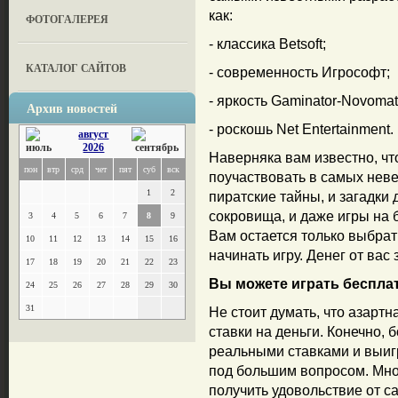
как:
ФОТОГАЛЕРЕЯ
- классика Betsoft;
КАТАЛОГ САЙТОВ
- современность Игрософт;
- яркость Gaminator-Novomat
Архив новостей
- роскошь Net Entertainment.
август
2026
Наверняка вам известно, чт
пон
втр
срд
чет
пят
суб
вск
поучаствовать в самых нев
1
2
пиратские тайны, и загадки
сокровища, и даже игры на 
3
4
5
6
7
8
9
Вам остается только выбрат
10
11
12
13
14
15
16
начинать игру. Денег от вас 
17
18
19
20
21
22
23
Вы можете играть беспла
24
25
26
27
28
29
30
31
Не стоит думать, что азарт
ставки на деньги. Конечно, 
реальными ставками и выиг
под большим вопросом. Мног
получить удовольствие от с