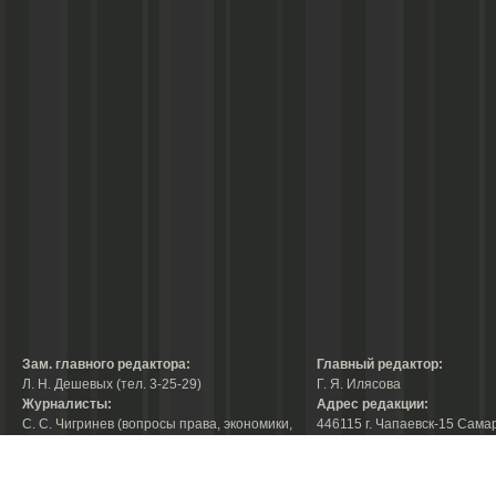
Зам. главного редактора:
Главный редактор:
Л. Н. Дешевых (тел. 3-25-29)
Г. Я. Илясова
Журналисты:
Адрес редакции:
С. С. Чигринев (вопросы права, экономики,
446115 г. Чапаевск-15 Сама
строительства, благоустройства,
области, ул. Ленина, 66
тел. 3-30-10)
факс:
3-44-38
А. В. Королева (вопросы защиты прав
е-mail:
chaprab@samtel.ru