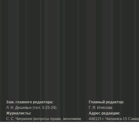
Зам. главного редактора:
Главный редактор:
Л. Н. Дешевых (тел. 3-25-29)
Г. Я. Илясова
Журналисты:
Адрес редакции:
С. С. Чигринев (вопросы права, экономики,
446115 г. Чапаевск-15 Сама
строительства, благоустройства,
области, ул. Ленина, 66
тел. 3-30-10)
факс:
3-44-38
А. В. Королева (вопросы защиты прав
е-mail:
chaprab@samtel.ru