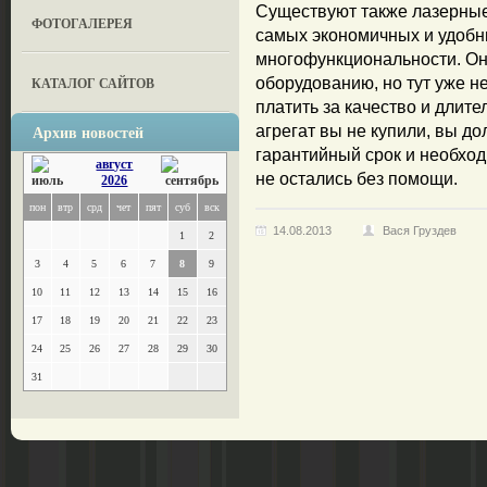
Существуют также лазерные
ФОТОГАЛЕРЕЯ
самых экономичных и удобн
многофункциональности. Он
КАТАЛОГ САЙТОВ
оборудованию, но тут уже н
платить за качество и длител
Архив новостей
агрегат вы не купили, вы д
гарантийный срок и необход
август
не остались без помощи.
2026
пон
втр
срд
чет
пят
суб
вск
14.08.2013
Вася Груздев
1
2
3
4
5
6
7
8
9
10
11
12
13
14
15
16
17
18
19
20
21
22
23
24
25
26
27
28
29
30
31