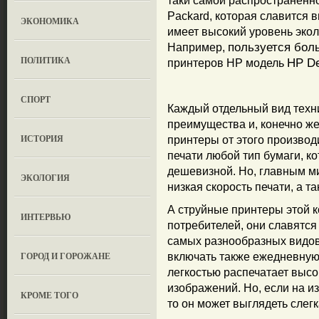
таки самой распространенно
Packard, которая славится 
ЭКОНОМИКА
имеет высокий уровень экол
пользуется бол
Например,
ПОЛИТИКА
HP De
принтеров HP модель
СПОРТ
Каждый отдельный вид техн
преимущества и, конечно же
ИСТОРИЯ
принтеры от этого производ
печати любой тип бумаги, к
дешевизной. Но, главным м
ЭКОЛОГИЯ
низкая скорость печати, а 
А струйные принтеры этой 
ИНТЕРВЬЮ
потребителей, они славятся
самых разнообразных видов
ГОРОД И ГОРОЖАНЕ
включать также ежедневную 
легкостью распечатает выс
изображений. Но, если на и
КРОМЕ ТОГО
то он может выглядеть слег