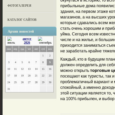
окунуться в историю, то в
ФОТОГАЛЕРЕЯ
прибыльные дома появились
здания, на первом этаже к
магазинов, а на высших ур
КАТАЛОГ САЙТОВ
которые сдавались всем же
стать очень хорошим и при
Архив новостей
уйма. Сегодня всем известн
август
числе и на жилье, и больши
2026
приходится заниматься съем
пон
втр
срд
чет
пят
суб
вск
не заработать крайне тяжел
1
2
Каждый, кто в будущем план
3
4
5
6
7
8
9
должен определить для себя
10
11
12
13
14
15
16
можно открыть
торговые ц
посещают как туристы, так 
17
18
19
20
21
22
23
проблематичный вариант и 
24
25
26
27
28
29
30
спокойный, а именно доход
31
этой ситуации является то, ч
на 100% прибылен, и выбор 