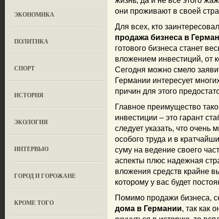
жизнь, да и не все этого жаж
они проживают в своей стра
ЭКОНОМИКА
Для всех, кто заинтересовал
продажа бизнеса в Герма
ПОЛИТИКА
готового бизнеса станет в
вложением инвестиций, от 
СПОРТ
Сегодня можно смело заявит
Германии интересует многих
причин для этого предостат
ИСТОРИЯ
Главное преимущество таког
инвестиции – это гарант ста
ЭКОЛОГИЯ
следует указать, что очень
особого труда и в кратчайш
ИНТЕРВЬЮ
суму на ведение своего час
аспекты плюс надежная стр
вложения средств крайне в
ГОРОД И ГОРОЖАНЕ
которому у вас будет посто
Помимо продажи бизнеса, с
КРОМЕ ТОГО
дома в Германии
, так как