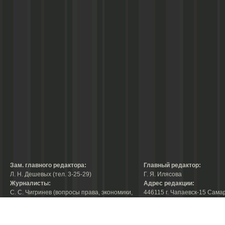
Зам. главного редактора:
Главный редактор:
Л. Н. Дешевых (тел. 3-25-29)
Г. Я. Илясова
Журналисты:
Адрес редакции:
С. С. Чигринев (вопросы права, экономики,
446115 г. Чапаевск-15 Сама
строительства, благоустройства,
области, ул. Ленина, 66
тел. 3-30-10)
факс:
3-44-38
А. В. Королева (вопросы защиты прав
е-mail:
chaprab@samtel.ru