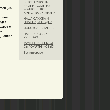
БЕЗОПАСНОСТЬ
в
ЛЮДЕЙ - ОДИН ИЗ
куренцию
КОМПОНЕНТОВ
КАЧЕСТВА ИХ ЖИЗНИ
 –
машины
НАША СЛУЖБА И
ОПАСНА, И ТРУДНА
идят
одвеске
ИЗ БОКСА - В ТАНЦЫ!
ке
НА ПЕРЕДОВЫХ
, найти в
РУБЕЖАХ
МАМОНТ ИЗ СЕМЬИ
СЫРОМЯТНИКОВЫХ
Все интервью