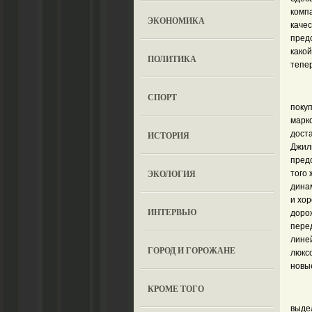
компа
ЭКОНОМИКА
качес
пред
какой
ПОЛИТИКА
тепе
СПОРТ
поку
марк
доста
ИСТОРИЯ
Джили
предс
ЭКОЛОГИЯ
того
динам
и хо
ИНТЕРВЬЮ
дорож
пере
линей
ГОРОД И ГОРОЖАНЕ
люкс
новы
КРОМЕ ТОГО
выдел