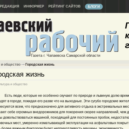
РЕДАКЦИЯ
ИНФОРМЕР
РЕЙТИНГ САЙТОВ
БЛОГИ
Газета г. Чапаевска Самарской области
 и общество
Городская жизнь
родская жизнь
льтура и общество
Есть люди, которые не особенно скучают по природе и львиную долю вре
дят в городе, покидая его разве что на выходные. Эти сугубо городские жите
есуются всем, что предназначено для активного отдыха в экстремальных мес
пают себе огромных внедорожников для покорения скорее направлений, чем д
вы довольствоваться машиной, походящей для постоянных пробок, недостатк
овочных мест, умеренно изматывающей эксплуатации на асфальтовых покрыт
ь более важным фактором будет неприхотливость машины, экономичность,