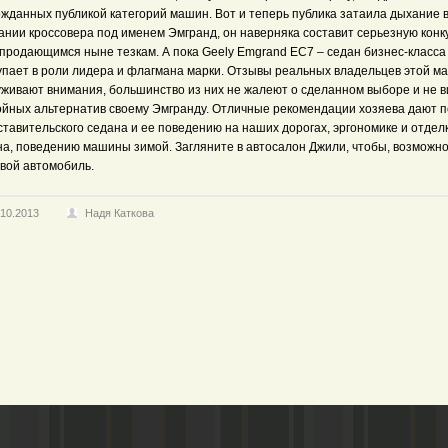
ожданных публикой категорий машин. Вот и теперь публика затаила дыхание 
ании кроссовера под именем Эмгранд, он наверняка составит серьезную кон
 продающимся ныне тезкам. А пока
Geely Emgrand EC7
– седан бизнес-класса
упает в роли лидера и флагмана марки. Отзывы реальных владельцев этой 
уживают внимания, большинство из них не жалеют о сделанном выборе и не в
ойных альтернатив своему Эмгранду. Отличные рекомендации хозяева дают п
тавительского седана и ее поведению на наших дорогах, эргономике и отдел
на, поведению машины зимой. Загляните в автосалон Джили, чтобы, возможно
свой автомобиль.
.10.2013
Надя Каткова