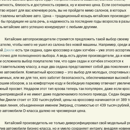
ктность, близость и доступность сервиса, ну и конечно цена. Если соотношен
тво играет для вас ключевую роль, вы не пройдете мимо салонов, в которых
ставлены китайские авто. Цена – традиционный козырь китайских производит
 бы продукции не шла речь, а надежность за последние годы возросла в разы,
рь китайские авто успешно конкурируют с любыми другими.
Китайские автопроизводители стремятся предложить такой выбор своему
пателю, чтобы никто не ушел из салона без новой машины. Например, среди 
ой
Джили
есть три седана, один кроссовер и один хэтчбек – уже этого ассорти
точно для полноценного выбора. А ведь есть другие производители, да и ко
 осложнила выбор покупателю тем, что один седан и хэтчбек относятся к
тавительскому классу, а еще два седана представляют собой два поколения 
 же автомобиля. Компактный кроссовер – это выбор для молодых, спортивных 
ичных, или же для тех, кого заботит безопасность, обеспечиваемая высокой
рошим обзором, а за комфортную езду и безбедную парковку отвечает увелич
ный просвет. Недаром этот тип кузова теперь так популярен, даже если кро
днеприводной и не имеет даже подключаемого полного привода. Седан бюдж
ки Джили стоит от 330 тысяч рублей, цены на кроссовер начинаются от 389 т
овая линия, объединенная именем Эмгранд, стоимостью от 439 тысяч рублей,
е автомобили D-класса далеко не чрезмерная цена.
Китайский производитель не только диверсифицировал свой модельный р
ив автомобили бизнес-класса, но и умело сохраняет интригу, внедряя новин