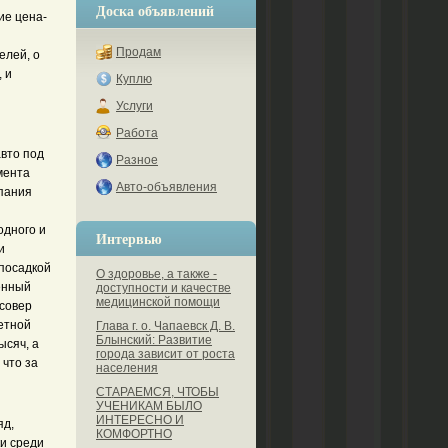
Доска объявлений
ие цена-
Продам
елей, о
 и
Куплю
Услуги
Работа
авто под
Разное
мента
Авто-объявления
мпания
одного и
Интервью
и
 посадкой
О здоровье, а также -
енный
доступности и качестве
медицинской помощи
ссовер
етной
Глава г. о. Чапаевск Д. В.
Блынский: Развитие
ысяч, а
города зависит от роста
 что за
населения
СТАРАЕМСЯ, ЧТОБЫ
УЧЕНИКАМ БЫЛО
ИНТЕРЕСНО И
яд,
КОМФОРТНО
ки среди