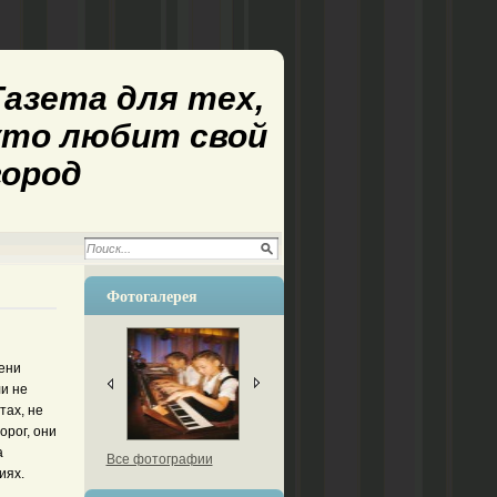
Газета для тех,
кто любит свой
город
Фотогалерея
мени
ли не
тах, не
орог, они
а
Все фотографии
иях.