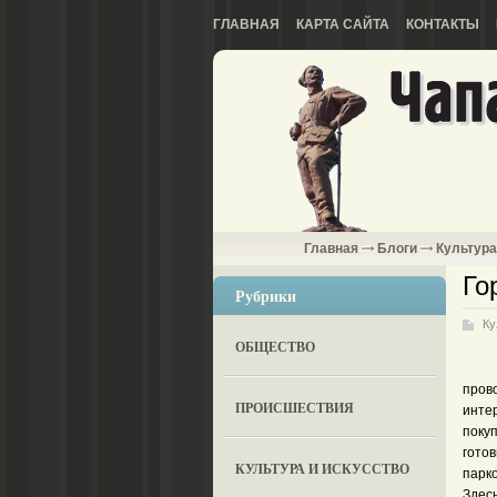
ГЛАВНАЯ
КАРТА САЙТА
КОНТАКТЫ
Главная
Блоги
Культура
Го
Рубрики
Ку
ОБЩЕСТВО
прово
ПРОИСШЕСТВИЯ
интер
поку
гото
КУЛЬТУРА И ИСКУССТВО
парк
Здес