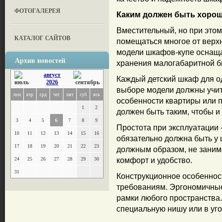
ФОТОГАЛЕРЕЯ
Каким должен быть хоро
Вместительный, но при это
КАТАЛОГ САЙТОВ
помещаться многое от верх
модели шкафов-купе оснаща
Архив новостей
хранения малогабаритной б
август
Каждый детский шкаф для од
2026
выборе модели должны учит
пон
втр
срд
чет
пят
суб
вск
особенности квартиры или 
1
2
должен быть таким, чтобы и
3
4
5
6
7
8
9
Простота при эксплуатации 
10
11
12
13
14
15
16
обязательно должна быть у
17
18
19
20
21
22
23
должным образом, не заним
24
25
26
27
28
29
30
комфорт и удобство.
31
Конструкционное особеннос
требованиям. Эргономичны
рамки любого пространства. 
специальную нишу или в уг