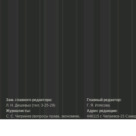
Зам. главного редактора:
Главный редактор:
Л. Н. Дешевых (тел. 3-25-29)
Г. Я. Илясова
Журналисты:
Адрес редакции:
С. С. Чигринев (вопросы права, экономики,
446115 г. Чапаевск-15 Сама
строительства, благоустройства,
области, ул. Ленина, 66
тел. 3-30-10)
факс:
3-44-38
А. В. Королева (вопросы защиты прав
е-mail:
chaprab@samtel.ru