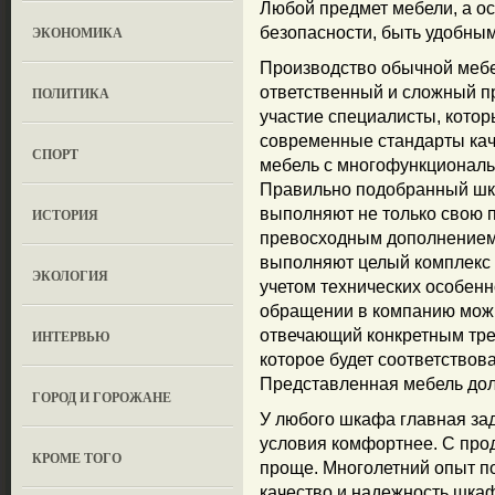
Любой предмет мебели, а ос
ЭКОНОМИКА
безопасности, быть удобны
Производство обычной мебел
ответственный и сложный п
ПОЛИТИКА
участие специалисты, котор
современные стандарты каче
СПОРТ
мебель с многофункциональ
Правильно подобранный шка
выполняют не только свою 
ИСТОРИЯ
превосходным дополнением 
выполняют целый комплекс 
ЭКОЛОГИЯ
учетом технических особенн
обращении в компанию можн
отвечающий конкретным треб
ИНТЕРВЬЮ
которое будет соответствов
Представленная мебель дол
ГОРОД И ГОРОЖАНЕ
У любого шкафа главная зад
условия комфортнее. С прод
КРОМЕ ТОГО
проще. Многолетний опыт п
качество и надежность шкаф