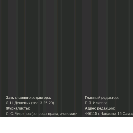
Зам. главного редактора:
Главный редактор:
Л. Н. Дешевых (тел. 3-25-29)
Г. Я. Илясова
Журналисты:
Адрес редакции:
С. С. Чигринев (вопросы права, экономики,
446115 г. Чапаевск-15 Сама
строительства, благоустройства,
области, ул. Ленина, 66
тел. 3-30-10)
факс:
3-44-38
А. В. Королева (вопросы защиты прав
е-mail:
chaprab@samtel.ru