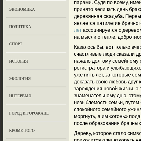
парами. Судя по всему, име
ЭКОНОМИКА
принято величать день брак
деревянная свадьба. Перв
является пятилетие брачног
ПОЛИТИКА
лет
ассоциируется с дерево
на мысли о тепле, добротно
СПОРТ
Казалось бы, вот только вч
счастливые люди сказали др
начало долгому семейному с
ИСТОРИЯ
регистратора и улыбающихс
уже пять лет, за которые се
ЭКОЛОГИЯ
доказать свою любовь друг 
зарождения новой жизни, а 
знаменательному дню, это
ИНТЕРВЬЮ
незыблемость семьи, путем 
спокойного семейного ужина
ГОРОД И ГОРОЖАНЕ
моргнуть, а им «огонь» пода
после образования брачных 
КРОМЕ ТОГО
Дереву, которое стало симв
приходится олицетворять не