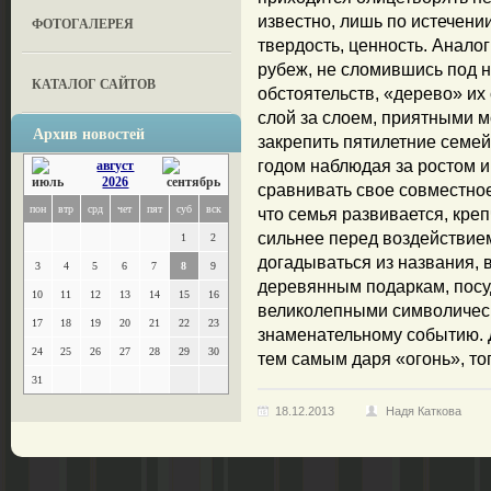
известно, лишь по истечени
ФОТОГАЛЕРЕЯ
твердость, ценность. Анало
рубеж, не сломившись под 
КАТАЛОГ САЙТОВ
обстоятельств, «дерево» их
слой за слоем, приятными 
Архив новостей
закрепить пятилетние семей
годом наблюдая за ростом и
август
2026
сравнивать свое совместное
пон
втр
срд
чет
пят
суб
вск
что семья развивается, креп
сильнее перед воздействие
1
2
догадываться из названия, 
3
4
5
6
7
8
9
деревянным подаркам, посуд
10
11
12
13
14
15
16
великолепными символическ
17
18
19
20
21
22
23
знаменательному событию. 
24
25
26
27
28
29
30
тем самым даря «огонь», т
31
18.12.2013
Надя Каткова