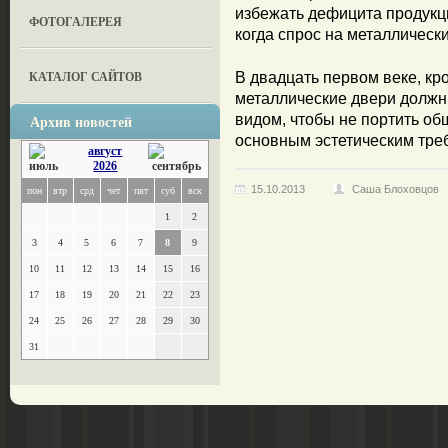
избежать дефицита продукц
ФОТОГАЛЕРЕЯ
когда спрос на металлическ
КАТАЛОГ САЙТОВ
В двадцать первом веке, кр
металлические двери должн
Архив новостей
видом, чтобы не портить об
основным эстетическим тре
август
2026
15.10.2013
Саша Блоховцов
пон
втр
срд
чет
пят
суб
вск
1
2
3
4
5
6
7
8
9
10
11
12
13
14
15
16
17
18
19
20
21
22
23
24
25
26
27
28
29
30
31