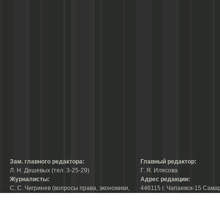
Зам. главного редактора:
Главный редактор:
Л. Н. Дешевых (тел. 3-25-29)
Г. Я. Илясова
Журналисты:
Адрес редакции:
С. С. Чигринев (вопросы права, экономики,
446115 г. Чапаевск-15 Сама
строительства, благоустройства,
области, ул. Ленина, 66
тел. 3-30-10)
факс:
3-44-38
А. В. Королева (вопросы защиты прав
е-mail:
chaprab@samtel.ru