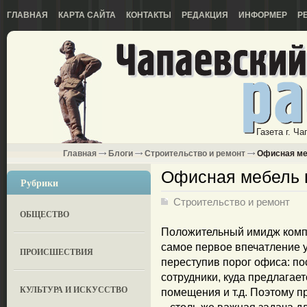
ГЛАВНАЯ
КАРТА САЙТА
КОНТАКТЫ
РЕДАКЦИЯ
ИНФОРМЕР
Р
Газета г. Ч
Главная
Блоги
Строительство и ремонт
Офисная меб
Офисная мебель в
Рубрики
Строительство и ремонт
ОБЩЕСТВО
Положительный имидж компа
самое первое впечатление у
ПРОИСШЕСТВИЯ
переступив порог офиса: пос
сотрудники, куда предлагае
КУЛЬТУРА И ИСКУССТВО
помещения и т.д. Поэтому 