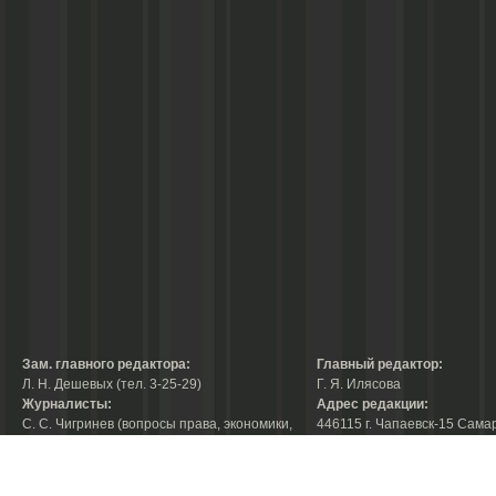
Зам. главного редактора:
Главный редактор:
Л. Н. Дешевых (тел. 3-25-29)
Г. Я. Илясова
Журналисты:
Адрес редакции:
С. С. Чигринев (вопросы права, экономики,
446115 г. Чапаевск-15 Сама
строительства, благоустройства,
области, ул. Ленина, 66
тел. 3-30-10)
факс:
3-44-38
А. В. Королева (вопросы защиты прав
е-mail:
chaprab@samtel.ru