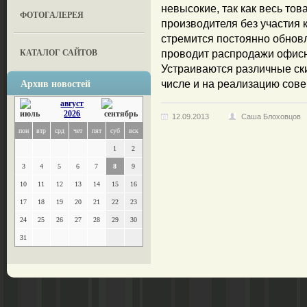
невысокие, так как весь тов
ФОТОГАЛЕРЕЯ
производителя без участия 
стремится постоянно обновл
КАТАЛОГ САЙТОВ
проводит распродажи офисн
Устраиваются различные ск
Архив новостей
числе и на реализацию сов
август
2026
12.09.2013
Саша Блоховцов
пон
втр
срд
чет
пят
суб
вск
1
2
3
4
5
6
7
8
9
10
11
12
13
14
15
16
17
18
19
20
21
22
23
24
25
26
27
28
29
30
31