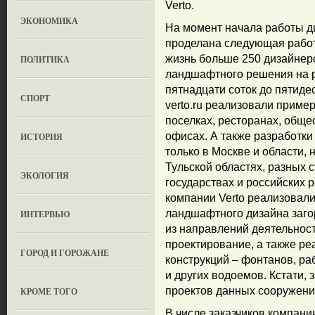
Verto.
ЭКОНОМИКА
На момент начала работы ди
проделана следующая работ
жизнь больше 250 дизайнер
ПОЛИТИКА
ландшафтного решения на р
пятнадцати соток до пятиде
СПОРТ
verto.ru реализовали приме
поселках, ресторанах, обще
офисах. А также разработки
ИСТОРИЯ
только в Москве и области, 
Тульской областях, разных 
ЭКОЛОГИЯ
государствах и российских 
компании Verto реализовал
ландшафтного дизайна заго
ИНТЕРВЬЮ
из направлений деятельност
проектирование, а также ре
ГОРОД И ГОРОЖАНЕ
конструкций – фонтанов, ра
и других водоемов. Кстати,
проектов данных сооружени
КРОМЕ ТОГО
В числе заказчиков компани