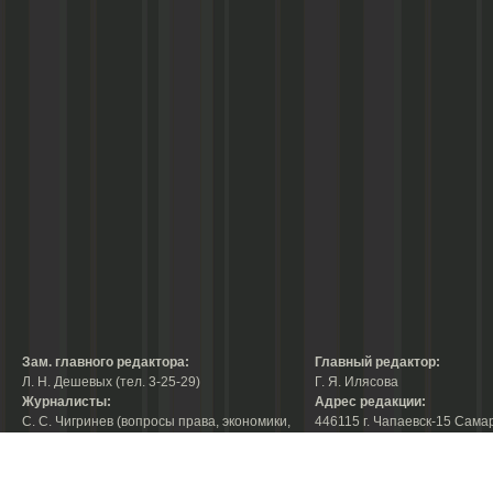
Зам. главного редактора:
Главный редактор:
Л. Н. Дешевых (тел. 3-25-29)
Г. Я. Илясова
Журналисты:
Адрес редакции:
С. С. Чигринев (вопросы права, экономики,
446115 г. Чапаевск-15 Сама
строительства, благоустройства,
области, ул. Ленина, 66
тел. 3-30-10)
факс:
3-44-38
А. В. Королева (вопросы защиты прав
е-mail:
chaprab@samtel.ru