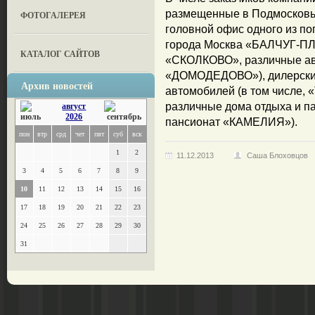
размещенные в Подмосков
ФОТОГАЛЕРЕЯ
головной офис одного из п
города Москва «БАЛЧУГ-ПЛ
КАТАЛОГ САЙТОВ
«СКОЛКОВО», различные ав
«ДОМОДЕДОВО»), дилерские
Архив новостей
автомобилей (в том числе
различные дома отдыха и п
август
2026
пансионат «КАМЕЛИЯ»).
пон
втр
срд
чет
пят
суб
вск
1
2
11.12.2013
Саша Блоховцов
3
4
5
6
7
8
9
10
11
12
13
14
15
16
17
18
19
20
21
22
23
24
25
26
27
28
29
30
31