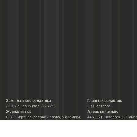
Зам. главного редактора:
Главный редактор:
Л. Н. Дешевых (тел. 3-25-29)
Г. Я. Илясова
Журналисты:
Адрес редакции:
С. С. Чигринев (вопросы права, экономики,
446115 г. Чапаевск-15 Сама
строительства, благоустройства,
области, ул. Ленина, 66
тел. 3-30-10)
факс:
3-44-38
А. В. Королева (вопросы защиты прав
е-mail:
chaprab@samtel.ru