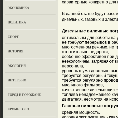
характерные конкретно для 
ЭКОНОМИКА
В данной статье будут рас
дизельных, газовых и электи
ПОЛИТИКА
Дизельные вилочные пог
СПОРТ
оптимальны для работы на 
не требуют перерывов в раб
многосменном режиме, не т
ИСТОРИЯ
относительно недороги,
особенно эффективен при д
неэкологичны, загрязняют в
ЭКОЛОГИЯ
персонала,
уровень шума довольно выс
требуется регулярный текущ
ИНТЕРВЬЮ
требуется регулярно провод
масляного фильтров,
качественное дизельнодизел
топлива ненадлежащего кач
ГОРОД И ГОРОЖАНЕ
двигателя, несмотря на исп
Газовые вилочные погруз
КРОМЕ ТОГО
средняя мощность,
условия эксплуатации - как 