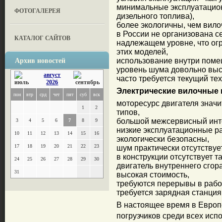
минимальные эксплуатацион
ФОТОГАЛЕРЕЯ
дизельного топлива),
более экологичны, чем вило
в России не организована с
КАТАЛОГ САЙТОВ
надлежащем уровне, что ог
этих моделей,
Архив новостей
использование внутри поме
уровень шума довольно выс
август
часто требуется текущий те
2026
Электрические вилочные 
пон
втр
срд
чет
пят
суб
вск
моторесурс двигателя знач
1
2
типов,
большой межсервисный инт
3
4
5
6
7
8
9
низкие эксплуатационные р
10
11
12
13
14
15
16
экологически безопасны,
17
18
19
20
21
22
23
шум практически отсутствует
в конструкции отсутствует 
24
25
26
27
28
29
30
двигатель внутреннего сгор
31
высокая стоимость,
требуются перерывы в рабо
требуется зарядная станци
В настоящее время в Европ
погрузчиков среди всех исп