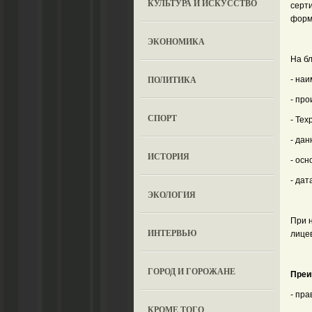
КУЛЬТУРА И ИСКУССТВО
серт
форм
ЭКОНОМИКА
На б
ПОЛИТИКА
- на
- про
СПОРТ
- Тех
- дан
ИСТОРИЯ
- осн
- дат
ЭКОЛОГИЯ
При 
ИНТЕРВЬЮ
лице
ГОРОД И ГОРОЖАНЕ
Преи
- пр
КРОМЕ ТОГО