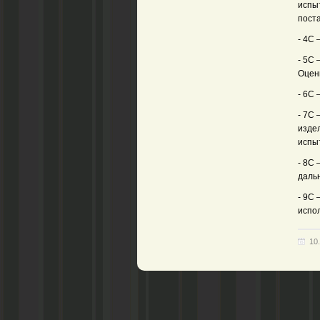
испы
пост
- 4С 
- 5С 
Оцен
- 6С
- 7С
изде
испы
- 8С
даль
- 9С
испо
10