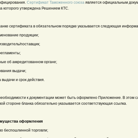
ифицирования.
Сертификат Таможенного союза
является официальным доку
а которого утверждена Решением КТС.
ланке сертификата в обязательном порядке указывается следующая информа
именование продукции;
изводитель/поставщик;
регламенты;
ные об аккредитованном органе;
ования выдачи;
а выдачи и срок действия.
необходимости к документации может быть оформлено Приложение. В этом с
вой стороне бланка обязательно указывается соответствующая ссылка.
мущества оформления
аво беспошлинной торговли;