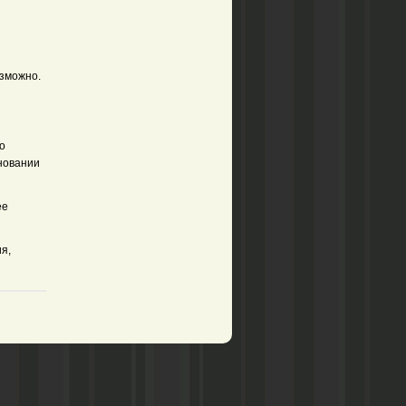
озможно.
о
новании
ее
я,