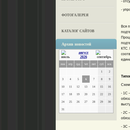
- от
- уп
ФОТОГАЛЕРЕЯ
Вся 
КАТАЛОГ САЙТОВ
подт
Проц
Архив новостей
подт
КТС.
август
соот
2026
един
пон
втр
срд
чет
пят
суб
вск
1
2
Типо
3
4
5
6
7
8
9
Схем
10
11
12
13
14
15
16
- 1С 
17
18
19
20
21
22
23
обяз
24
25
26
27
28
29
30
выст
31
- 2С
обяз
- 3С