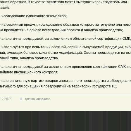
тания образцов. В качестве заявителя может выступать производитель или
авщик;
– исследование единичного экземпляра;
– на серийный продукт, исследование образцов которого затруднено или нев
ка проводится на основе исследования проекта и анализа производства;
 – аналогична предыдущей, за исключением обязательной сертификации СМК;
 – используется при испытании сложной, серийно выпускаемой продукции, либ
лий, имеющих большое количество модификаций. Оценка производится на ос
таний типа, анализа производства.
 – аналогична предыдущей за исключением проведения сертификации СМК и 
нейшего инспекционного контроля;
 – на ограниченную партию товаров иностранного производства и оборудовани
льзуемого для оснащения предприятий на территории государств ТС.
.12.2013
Алеша Фирсалов