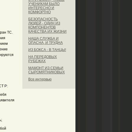
УЧЕНИКАМ БЫЛО
ИНТЕРЕСНО И
КОМФОРТНО
БЕЗОПАСНОСТЬ
ЛЮДЕЙ - ОДИН ИЗ
КОМПОНЕНТОВ
КАЧЕСТВА ИХ ЖИЗНИ
ран ТС.
ния
НАША СЛУЖБА И
ОПАСНА, И ТРУДНА
ением
дение
ИЗ БОКСА - В ТАНЦЫ!
кируются
НА ПЕРЕДОВЫХ
РУБЕЖАХ
МАМОНТ ИЗ СЕМЬИ
СЫРОМЯТНИКОВЫХ
Все интервью
СТ Р:
себя
аявителя
ь;
обой