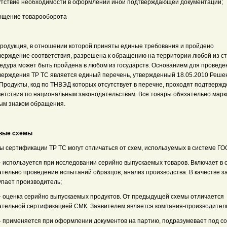
сутствие необходимости в оформлении иной подтверждающей документации;
рощение товарооборота
продукция, в отношении которой приняты единые требования и пройдено
верждение соответствия, разрешена к обращению на территории любой из ст
едура может быть пройдена в любом из государств. Основанием для проведе
верждения ТР ТС является единый перечень, утвержденный 18.05.2010 Реш
 Продукты, код по ТНВЭД которых отсутствует в перечне, проходят подтверж
ветствия по национальным законодательствам. Все товары обязательно мар
ым знаком обращения.
вые схемы
ы сертификации ТР ТС могут отличаться от схем, используемых в системе ГО
– используется при исследовании серийно выпускаемых товаров. Включает в 
ательно проведение испытаний образцов, анализ производства. В качестве з
упает производитель;
 – оценка серийно выпускаемых продуктов. От предыдущей схемы отличается
ательной сертификацией СМК. Заявителем является компания-производител
 – применяется при оформлении документов на партию, подразумевает под с