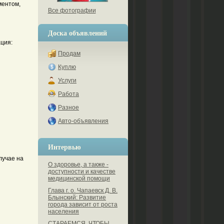
ментом,
Все фотографии
Доска объявлений
ция:
Продам
Куплю
Услуги
Работа
Разное
Авто-объявления
Интервью
лучае на
О здоровье, а также -
доступности и качестве
медицинской помощи
Глава г. о. Чапаевск Д. В.
Блынский: Развитие
города зависит от роста
населения
СТАРАЕМСЯ, ЧТОБЫ