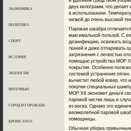
и удобным средством уборк
двух килограмм, что делае
ЭКОНОМИКА
в использовании. Температу
низкой до очень высокой те
ПОЛИТИКА
Паровая швабра отличаетс
максимальной пользой. С е
СПОРТ
дезинфекцию, освежать возд
тканей и даже отпаривать 
загрязнения с легкостью от
ИСТОРИЯ
помощью устройства МОР Х
покрытие. Особенно полезн
ЭКОЛОГИЯ
системой устранения пятен
вычистит любой ковер, что 
покупки специальных шампу
ИНТЕРВЬЮ
МОР Х6 экономит деньги св
паровой чистки лишь в слу
ГОРОД И ГОРОЖАНЕ
из воска. Однако это едини
великолепной паровой шваб
помощницы.
КРОМЕ ТОГО
Обычная уборка привычным 