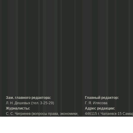
Зам. главного редактора:
Главный редактор:
Л. Н. Дешевых (тел. 3-25-29)
Г. Я. Илясова
Журналисты:
Адрес редакции:
С. С. Чигринев (вопросы права, экономики,
446115 г. Чапаевск-15 Сама
строительства, благоустройства,
области, ул. Ленина, 66
тел. 3-30-10)
факс:
3-44-38
А. В. Королева (вопросы защиты прав
е-mail:
chaprab@samtel.ru