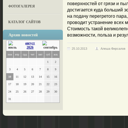
поверхностей от грязи и п
ФОТОГАЛЕРЕЯ
достигается куда больший 
на подачу перегретого пара
КАТАЛОГ САЙТОВ
проводит устранение всех 
Стоимость такой великолеп
Архив новостей
возможности, польза и резу
август
2026
25.10.2013
Алеша Фирсалов
пон
втр
срд
чет
пят
суб
вск
1
2
3
4
5
6
7
8
9
10
11
12
13
14
15
16
17
18
19
20
21
22
23
24
25
26
27
28
29
30
31