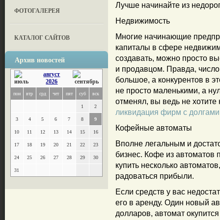
Лучше начинайте из недоро
ФОТОГАЛЕРЕЯ
Недвижимость
Многие начинающие предпр
КАТАЛОГ САЙТОВ
капиталы в сфере недвижимо
создавать, можно просто в
Архив новостей
и продавцом. Правда, число
август
большое, а конкурентов в э
2026
не просто маленькими, а ну
пон
втр
срд
чет
пят
суб
вск
отменял, вы ведь не хотите 
1
2
ликвидация фирм с долгами
3
4
5
6
7
8
9
Кофейные автоматы
10
11
12
13
14
15
16
Вполне легальным и достат
17
18
19
20
21
22
23
бизнес. Кофе из автоматов 
24
25
26
27
28
29
30
купить несколько автоматов
31
радоваться прибыли.
Если средств у вас недостат
его в аренду. Один новый а
долларов, автомат окупится 