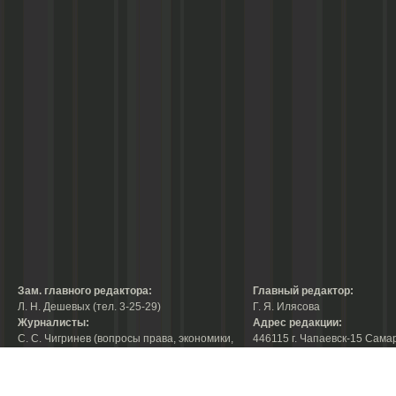
Зам. главного редактора:
Главный редактор:
Л. Н. Дешевых (тел. 3-25-29)
Г. Я. Илясова
Журналисты:
Адрес редакции:
С. С. Чигринев (вопросы права, экономики,
446115 г. Чапаевск-15 Сама
строительства, благоустройства,
области, ул. Ленина, 66
тел. 3-30-10)
факс:
3-44-38
А. В. Королева (вопросы защиты прав
е-mail:
chaprab@samtel.ru