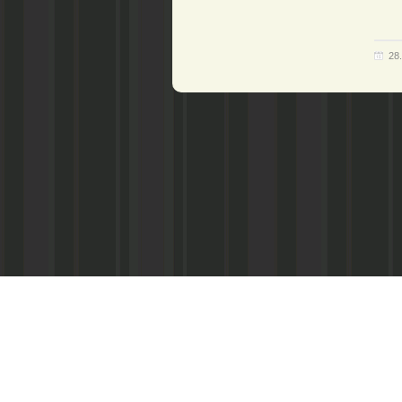
28
Зам. главного редактора:
Л. Н. Дешевых (тел. 3-25-29)
Журналисты:
С. С. Чигринев (вопросы права, экономики,
строительства, благоустройства,
тел. 3-30-10)