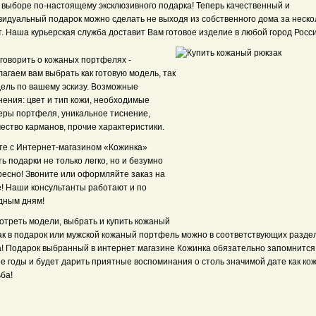
в выборе по-настоящему эксклюзивного подарка! Теперь качественный и
видуальный подарок можно сделать не выходя из собственного дома за неско
. Наша курьерская служба доставит Вам готовое изделие в любой город Росси
говорить о кожаных портфелях -
агаем вам выбрать как готовую модель, так
дель по вашему эскизу. Возможные
нения: цвет и тип кожи, необходимые
еры портфеля, уникальное тиснение,
ество карманов, прочие характеристики.
те с Интернет-магазином «Кожинка»
ь подарки не только легко, но и безумно
ресно! Звоните или оформляйте заказ на
е! Наши консультанты работают и по
дным дням!
отреть модели, выбрать и купить кожаный
ак в подарок или мужской кожаный портфель можно в соответствующих разде
а! Подарок выбранный в интернет магазине Кожинка обязательно запомнится
е годы и будет дарить приятные воспоминания о столь значимой дате как ко
ба!