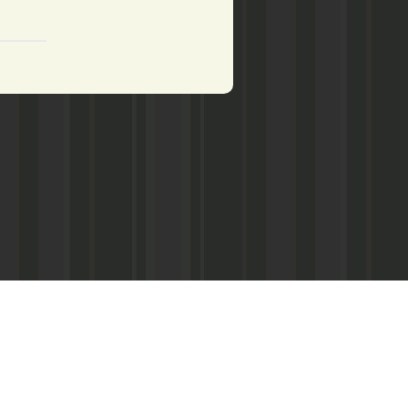
 администрация города и редакция
очий»
ким управлением Федеральной службы по
ельства в сфере массовых коммуникаций