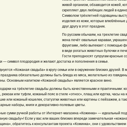
живой организм, обзаводится кожей, ко
скрепляет двух любящих людей в едино
Символом трёхлетней годовщины выст
изделия из кожи, которые влюблённые 
друг другу в этот праздник.
По русским обычаям, на трехлетие сва
жена печёт овальные караваи, украше
фруктами, либо выпекает с помощью ф
в виде рогатых животных булочки и печ
Гости преподносят супругам красные с
ки — символ плодородия и желают достатка и пополнения в семье.
нуется «Кожаная свадьба» в кругу семьи или в окружении близких друзей. В 
о праздника обязательно должны быть блюда из мяса, желательно из говядин
ины. Основным напитком «Кожаной свадьбы» является красное вино.
подарки на трёхлетие свадьбы должны быть качественными и практичными: к
, рюкзак или туфли, кожаный пояс в стиле «этнос», плащ или куртка, часы на
шке или кожаный кошелек, статуэтки животных или картины с пейзажем, а та
нарные наборы, книги и декоративно-полевые цветы.
ные сумки ручной работы от Интернет-магазина «Кожинка» — идеальный под
аную свадьбу»! Если у вас или ваших близких впереди замечательная «кожан
щина», обратитесь к консультантам проекта «Кожинка», они с удовольствием