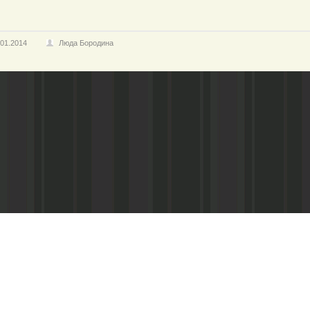
.01.2014
Люда Бородина
Главный редактор:
Учредители:
Г. Я. Илясова
правительство Самарской области,
Адрес редакции:
городской газеты «Чапаевский раб
446115 г. Чапаевск-15 Самарской
области, ул. Ленина, 66
Газета зарегистрирована Поволжс
факс:
3-44-38
надзору за соблюдением законодат