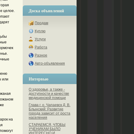
торая
Доска объявлений
е целое.
упают
дарят
Продам
Куплю
дьбы
Услуги
нные
Работа
ормочек
енье.
Разное
очные
Авто-объявления
меню
Интервью
ы или
О здоровье, а также -
ожаная
доступности и качестве
медицинской помощи
 кожаном
кже
Глава г. о. Чапаевск Д. В.
Блынский: Развитие
города зависит от роста
населения
арок на
СТАРАЕМСЯ, ЧТОБЫ
ая
УЧЕНИКАМ БЫЛО
 помогут
ИНТЕРЕСНО И