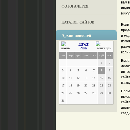
вам 
ФОТОГАЛЕРЕЯ
инди
минут
КАТАЛОГ САЙТОВ
Если 
предл
Архив новостей
и мо
изме
август
разм
2026
колич
пон
втр
срд
чет
пят
суб
вск
Вмес
1
2
делат
3
4
5
6
7
8
9
инте
сайт
10
11
12
13
14
15
16
выхо
17
18
19
20
21
22
23
Посм
24
25
26
27
28
29
30
рюкз
31
сайт
долги
свадь