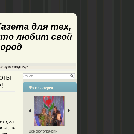
Газета для тех,
кто любит свой
город
жаную свадьбу!
оты
!
Фотогалерея
 свадьбы
ется, что
Все фотографии
, как